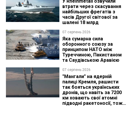
У Rheinmetall озвучили
втрати через скасування
найбільших фрегатів з
часів Другої світової за
шалені 18 млрд
07 серпень 2026
Яка сумарна сила
оборонного союзу за
принципом НАТО між
Туреччиною, Пакистаном
та Саудівською Аравією
07 серпень 2026
"Мангали" на ядерній
палиці Кремля, рашисти
так бояться українських
дронів, що навіть за 7200
км ховають свої атомні
підводні ракетоносії, тож
що видно з космосу