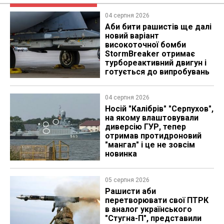
04 серпня 2026
Аби бити рашистів ще далі
новий варіант
високоточної бомби
StormBreaker отримає
турбореактивний двигун і
готується до випробувань
04 серпня 2026
Носій "Калібрів" "Серпухов",
на якому влаштовували
диверсію ГУР, тепер
отримав протидроновий
"мангал" і це не зовсім
новинка
05 серпня 2026
Рашисти аби
перетворювати свої ПТРК
в аналог українського
"Стугна-П", представили