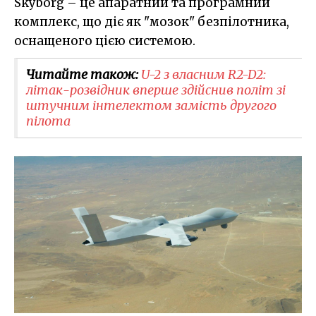
Skyborg – це апаратний та програмний
комплекс, що діє як "мозок" безпілотника,
оснащеного цією системою.
Читайте також:
U-2 з власним R2-D2:
літак-розвідник вперше здійснив політ зі
штучним інтелектом замість другого
пілота