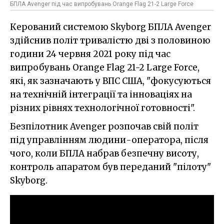
БПЛА Avenger під час випробувань Orange Flag 21-2 Large Force
Керований системою Skyborg БПЛА Avenger
здійснив політ тривалістю дві з половиною
години 24 червня 2021 року під час
випробувань Orange Flag 21-2 Large Force,
які, як зазначають у ВПС США, "фокусуються
на технічній інтеграції та інноваціях на
різних рівнях технологічної готовності".
Безпілотник Avenger розпочав свій політ
під управлінням людини-оператора, після
чого, коли БПЛА набрав безпечну висоту,
контроль апаратом був переданий "пілоту"
Skyborg.