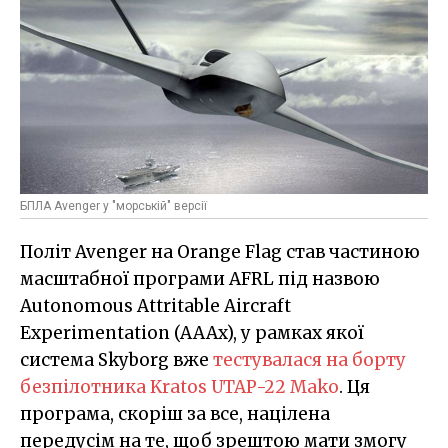
БПЛА Avenger у "морській" версії
Політ Avenger на Orange Flag став частиною
масштабної програми AFRL під назвою
Autonomous Attritable Aircraft
Experimentation (AAAx), у рамках якої
система Skyborg вже
тестувалася на борту
безпілотника Kratos UTAP-22 Mako
. Ця
програма, скоріш за все, націлена
передусім на те, щоб зрештою мати змогу