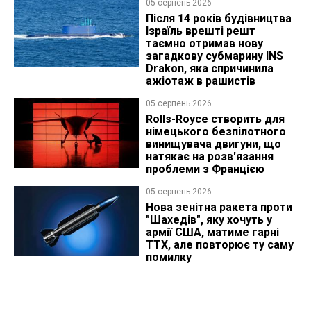
05 серпень 2026
Після 14 років будівництва
Ізраїль врешті решт
таємно отримав нову
загадкову субмарину INS
Drakon, яка спричинила
ажіотаж в рашистів
05 серпень 2026
Rolls-Royce створить для
німецького безпілотного
винищувача двигуни, що
натякає на розв'язання
проблеми з Францією
05 серпень 2026
Нова зенітна ракета проти
"Шахедів", яку хочуть у
армії США, матиме гарні
ТТХ, але повторює ту саму
помилку