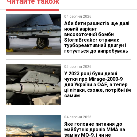
Читайте також
04 серпня 2026
Аби бити рашистів ще далі
новий варіант
високоточної бомби
StormBreaker отримає
турбореактивний двигун і
готується до випробувань
05 серпня 2026
У 2023 році були дивні
чутки про Mirage-2000-9
для України з ОАЕ, а тепер
ці літаки, схоже, потрібні їм
самим
04 серпня 2026
Яке головне питання до
майбутніх дронів MMA на
заміну MQ-9, і чи не