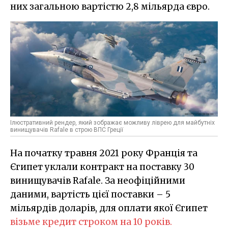
них загальною вартістю 2,8 мільярда євро.
Ілюстративний рендер, який зображає можливу ліврею для майбутніх
винищувачів Rafale в строю ВПС Греції
На початку травня 2021 року Франція та
Єгипет уклали контракт на поставку 30
винищувачів Rafale. За неофіційними
даними, вартість цієї поставки – 5
мільярдів доларів, для оплати якої Єгипет
візьме кредит строком на 10 років.