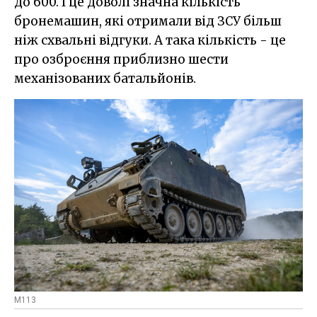
до 600. І це доволі значна кількість
бронемашин, які отримали від ЗСУ більш
ніж схвальні відгуки. А така кількість - це
про озброєння приблизно шести
механізованих батальйонів.
M113