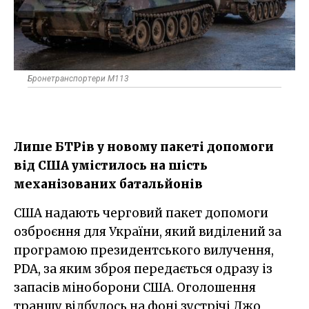
Бронетранспортери M113
Лише БТРів у новому пакеті допомоги
від США умістилось на шість
механізованих батальйонів
США надають черговий пакет допомоги
озброєння для України, який виділений за
програмою президентського вилучення,
PDA, за яким зброя передається одразу із
запасів міноборони США. Оголошення
траншу відбулось на фоні зустрічі Джо