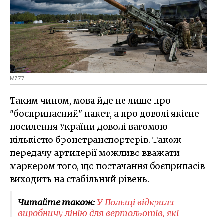
M777
Таким чином, мова йде не лише про
"боєприпасний" пакет, а про доволі якісне
посилення України доволі вагомою
кількістю бронетранспортерів. Також
передачу артилерії можливо вважати
маркером того, що постачання боєприпасів
виходить на стабільний рівень.
Читайте також:
У Польщі відкрили
виробничу лінію для вертольотів, які