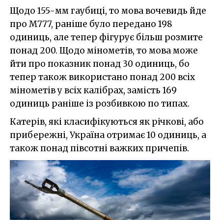
Щодо 155-мм гаубиці, то мова вочевидь йде
про M777, раніше було передано 198
одиниць, але тепер фігурує більш розмите
понад 200. Щодо мінометів, то мова може
йти про показник понад 30 одиниць, бо
тепер також використано понад 200 всіх
мінометів у всіх калібрах, замість 169
одиниць раніше із розбивкою по типах.
Катерів, які класифікуються як річкові, або
прибережні, Україна отримає 10 одиниць, а
також понад півсотні важких причепів.