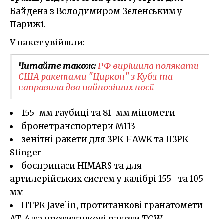
Байдена з Володимиром Зеленським у
Парижі.
У пакет увійшли:
Читайте також:
РФ вирішила полякати
США ракетами "Циркон" з Куби та
направила два найновіших носії
155-мм гаубиці та 81-мм міномети
бронетранспортери M113
зенітні ракети для ЗРК HAWK та ПЗРК
Stinger
боєприпаси HIMARS та для
артилерійських систем у калібрі 155- та 105-
мм
ПТРК Javelin, протитанкові гранатомети
AT-4 та протитанкові ракети TOW