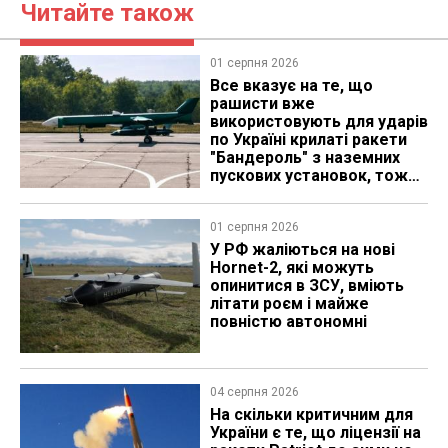
Читайте також
01 серпня 2026
Все вказує на те, що
рашисти вже
використовують для ударів
по Україні крилаті ракети
"Бандероль" з наземних
пускових установок, тож
які можуть бути
перспективи
01 серпня 2026
У РФ жаліються на нові
Hornet-2, які можуть
опинитися в ЗСУ, вміють
літати роєм і майже
повністю автономні
04 серпня 2026
На скільки критичним для
України є те, що ліцензії на