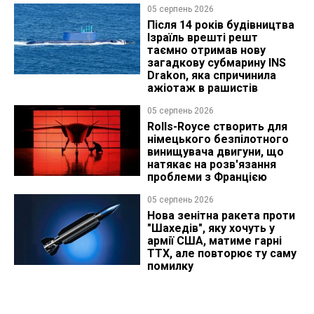
05 серпень 2026
Після 14 років будівництва
Ізраїль врешті решт
таємно отримав нову
загадкову субмарину INS
Drakon, яка спричинила
ажіотаж в рашистів
05 серпень 2026
Rolls-Royce створить для
німецького безпілотного
винищувача двигуни, що
натякає на розв'язання
проблеми з Францією
05 серпень 2026
Нова зенітна ракета проти
"Шахедів", яку хочуть у
армії США, матиме гарні
ТТХ, але повторює ту саму
помилку