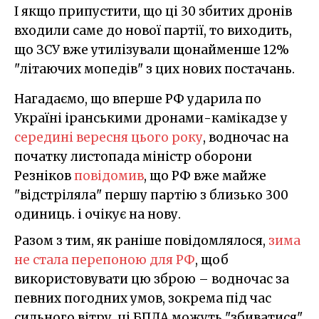
І якщо припустити, що ці 30 збитих дронів
входили саме до нової партії, то виходить,
що ЗСУ вже утилізували щонайменше 12%
"літаючих мопедів" з цих нових постачань.
Нагадаємо, що вперше РФ ударила по
Україні іранськими дронами-камікадзе у
середині вересня цього року
, водночас на
початку листопада міністр оборони
Резніков
повідомив
, що РФ вже майже
"відстріляла" першу партію з близько 300
одиниць. і очікує на нову.
Разом з тим, як раніше повідомлялося,
зима
не стала перепоною для РФ
, щоб
використовувати цю зброю – водночас за
певних погодних умов, зокрема під час
сильного вітру, ці БПЛА можуть "збиватися"