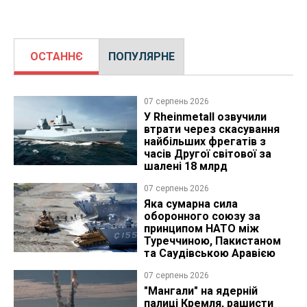
ОСТАННЄ
ПОПУЛЯРНЕ
07 серпень 2026
У Rheinmetall озвучили
втрати через скасування
найбільших фрегатів з
часів Другої світової за
шалені 18 млрд
07 серпень 2026
Яка сумарна сила
оборонного союзу за
принципом НАТО між
Туреччиною, Пакистаном
та Саудівською Аравією
07 серпень 2026
"Мангали" на ядерній
палиці Кремля, рашисти