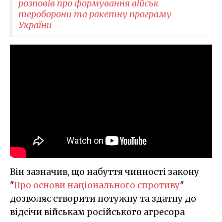
розповів про формування військ
тероборони та ракетну програму
України
Він зазначив, що набуття чинності закону
"
Про основи національного спротиву
"
дозволяє створити потужну та здатну до
відсічи військам російського агресора