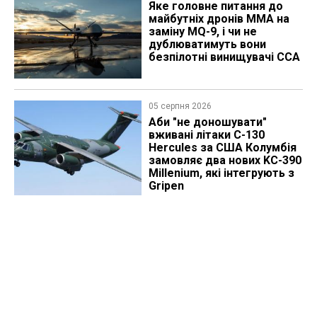
Яке головне питання до
майбутніх дронів MMA на
заміну MQ-9, і чи не
дублюватимуть вони
безпілотні винищувачі CCA
05 серпня 2026
Аби "не доношувати"
вживані літаки C-130
Hercules за США Колумбія
замовляє два нових KC-390
Millenium, які інтегрують з
Gripen