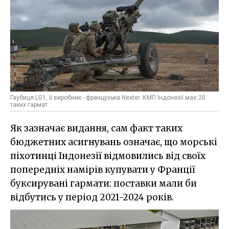
Гаубиця LG1, її виробник - французька Nexter. КМП Індонезії має 20
таких гармат
Як зазначає видання, сам факт таких
бюджетних асигнувань означає, що морські
піхотинці Індонезії відмовились від своїх
попередніх намірів купувати у Франції
буксирувані гармати: поставки мали би
відбутись у період 2021-2024 років.