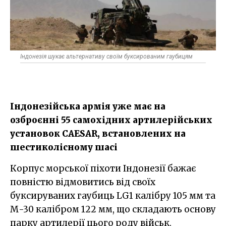
Індонезія шукає альтернативу своїм буксированим гаубицям
Індонезійська армія уже має на
озброєнні 55 самохідних артилерійських
установок CAESAR, встановлених на
шестиколісному шасі
Корпус морської піхоти Індонезії бажає
повністю відмовитись від своїх
буксируваних гаубиць LG1 калібру 105 мм та
М-30 калібром 122 мм, що складають основу
парку артилерії цього роду військ.