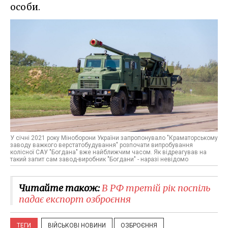
особи.
У січні 2021 року Міноборони України запропонувало "Краматорському
заводу важкого верстатобудування" розпочати випробування
колісної САУ "Богдана" вже найближчим часом. Як відреагував на
такий запит сам завод-виробник "Богдани" - наразі невідомо
Читайте також:
В РФ третій рік поспіль
падає експорт озброєння
ТЕГИ
ВІЙСЬКОВІ НОВИНИ
ОЗБРОЄННЯ