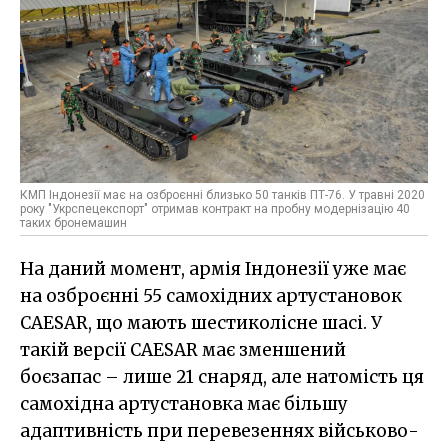
КМП Індонезії має на озброєнні близько 50 танків ПТ-76. У травні 2020
року "Укрспецекспорт" отримав контракт на пробну модернізацію 40
таких бронемашин
На даний момент, армія Індонезії уже має
на озброєнні 55 самохідних артустановок
CAESAR, що мають шестиколісне шасі. У
такій версії CAESAR має зменшений
боєзапас – лише 21 снаряд, але натомість ця
самохідна артустановка має більшу
адаптивність при перевезеннях військово-