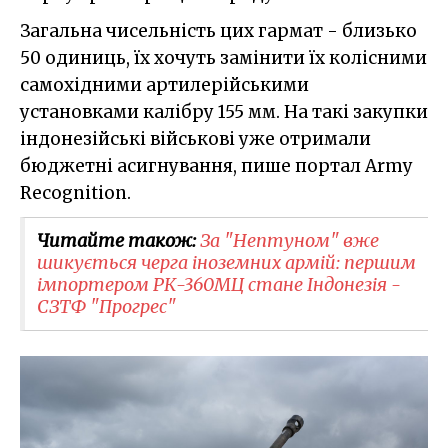
Загальна чисельність цих гармат - близько
50 одиниць, їх хочуть замінити їх колісними
самохідними артилерійськими
установками калібру 155 мм. На такі закупки
індонезійські військові уже отримали
бюджетні асигнування, пише портал Army
Recognition.
Читайте також:
За "Нептуном" вже
шикується черга іноземних армій: першим
імпортером РК-360МЦ стане Індонезія -
СЗТФ "Прогрес"