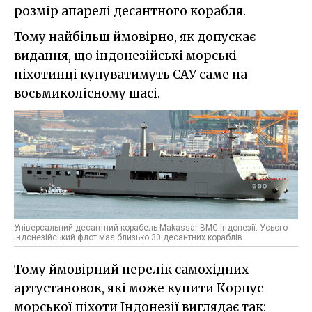
розмір апарелі десантного корабля.
Тому найбільш ймовірно, як допускає
видання, що індонезійські морські
піхотинці купуватимуть САУ саме на
восьмиколісному шасі.
Універсальний десантний корабель Makassar ВМС Індонезії. Усього
індонезійський флот має близько 30 десантних кораблів
Тому ймовірний перелік самохідних
артустановок, які може купити Корпус
морської піхоти Індонезії виглядає так: