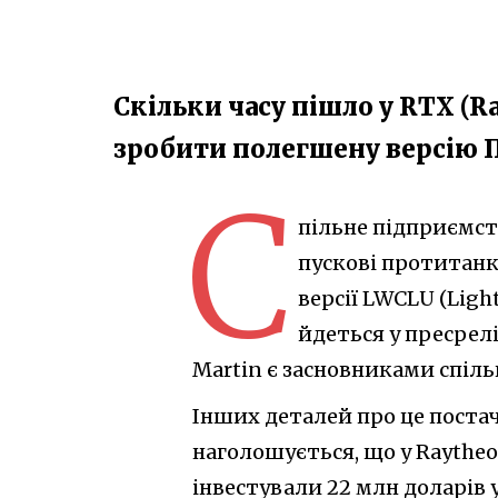
Скільки часу пішло у RTX (R
зробити полегшену версію П
С
пільне підприємств
пускові протитанк
версії LWCLU (Ligh
йдеться у пресрелі
Martin є засновниками спіль
Інших деталей про це поста
наголошується, що у Raythe
інвестували 22 млн доларів 