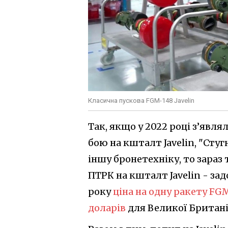
Класична пускова FGM-148 Javelin
Так, якщо у 2022 році з’явля
бою на кшталт Javelin, "Стуг
іншу бронетехніку, то зараз
ПТРК на кшталт Javelin - зад
року
ціна на одну ракету FG
доларів
для Великої Британі