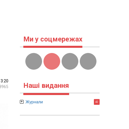
Ми у соцмережах
13:20
Наші видання
8965
Журнали
42