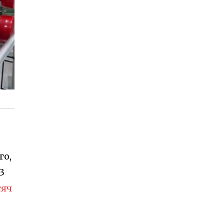
го,
3
сяч