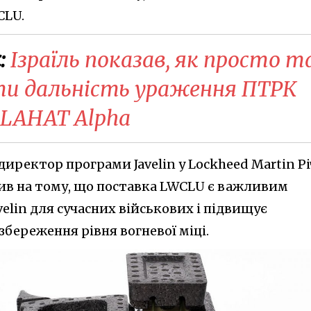
CLU.
:
Ізраїль показав, як просто т
ти дальність ураження ПТРК
- LAHAT Alpha
 директор програми Javelin у Lockheed Martin Рі
осив на тому, що поставка LWCLU є важливим
velin для сучасних військових і підвищує
збереження рівня вогневої міці.