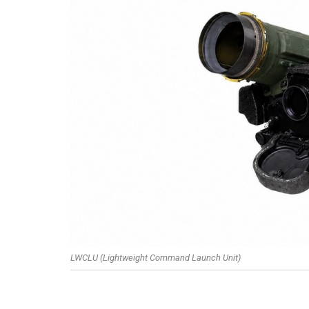
LWCLU​ (Lightweight Command Launch Unit​)