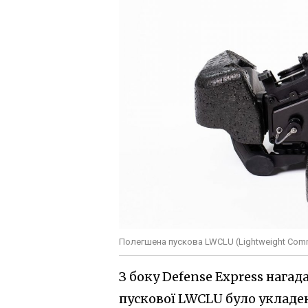
Полегшена пускова LWCLU (Lightweight Comma
З боку Defense Express нага
пускової LWCLU було укладен