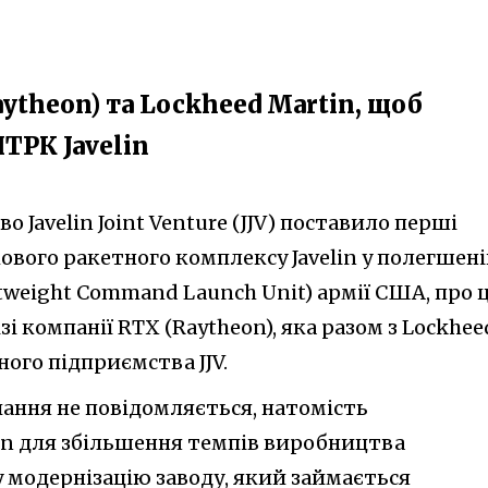
aytheon) та Lockheed Martin, щоб
ТРК Javelin
о Javelin Joint Venture (JJV) поставило перші
ового ракетного комплексу Javelin у полегшен
tweight Command Launch Unit) армії США, про 
зі компанії RTX (Raytheon), яка разом з Lockhee
ного підприємства JJV.
чання не повідомляється, натомість
on для збільшення темпів виробництва
у модернізацію заводу, який займається