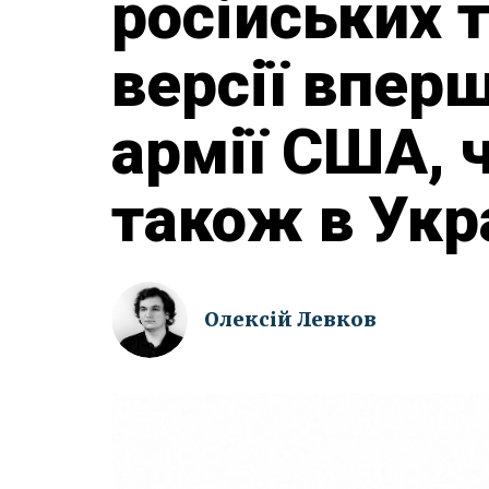
російських т
версії впер
армії США, ч
також в Укр
Олексій Левков