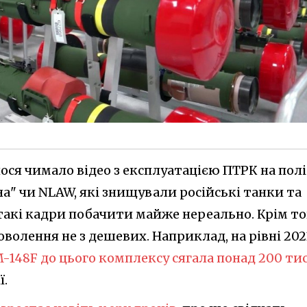
лося чимало відео з експлуатацією ПТРК на полі
на" чи NLAW, які знищували російські танки та
 такі кадри побачити майже нереально. Крім то
оволення не з дешевих. Наприклад, на рівні 202
M-148F до цього комплексу сягала понад 200 ти
ї.