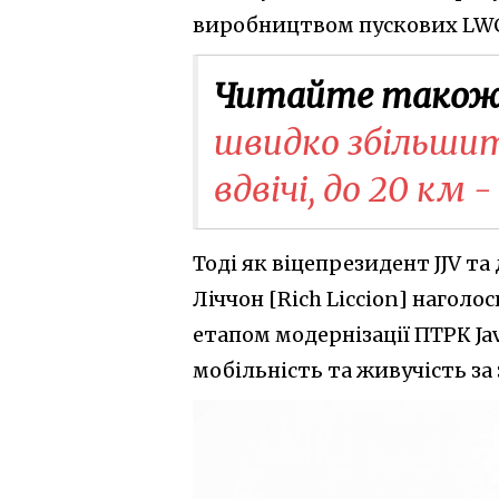
виробництвом пускових LW
Читайте також
швидко збільши
вдвічі, до 20 км 
Тоді як віцепрезидент JJV та
Ліччон [Rich Liccion] нагол
етапом модернізації ПТРК Ja
мобільність та живучість за 