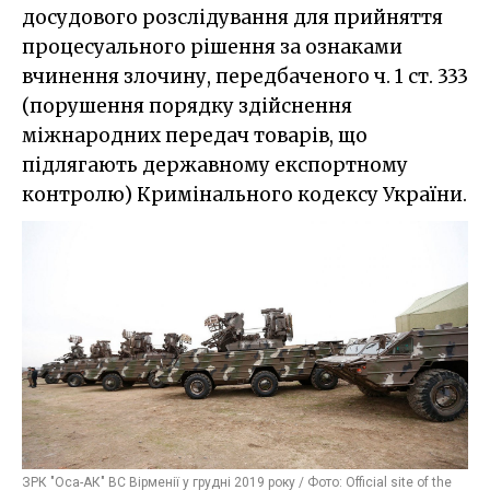
досудового розслідування для прийняття
процесуального рішення за ознаками
вчинення злочину, передбаченого ч. 1 ст. 333
(порушення порядку здійснення
міжнародних передач товарів, що
підлягають державному експортному
контролю) Кримінального кодексу України.
ЗРК "Оса-АК" ВС Вірменії у грудні 2019 року / Фото: Оfficial site of the