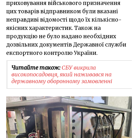
приховування військового призначення
цих товарів відправником були вказані
неправдиві відомості щодо їх кількісно-
якісних характеристик. Також на
продукцію не було надано необхідних
дозвільних документів Державної служби
експортного контролю України.
Читайте також:
СБУ викрила
високопосадовця, який наживався на
державному оборонному замовленні