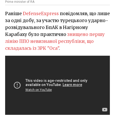
Рrime minister of RA
Раніше
DefenseExpress
повідомляв, що лише
за одні добу, за участю турецького ударно-
розвідувального БпАК в Нагірному
Карабаху було практично
знищено першу
лінію ППО невизнаної республіки, що
складалась із ЗРК "Оса"
.