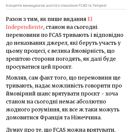
Концепти винищувачів шостого покоління FCAS та Tempest
Разом з тим, як пише видання
El
Independiente
, станом на сьогодні
перемовини по FCAS тривають і відповідно
до неназваних джерел, які беруть участь у
цьому процесі, є велика ймовірність, що
зрештою сторони погодять, як далі буде
просуватися цей проєкт.
Мовляв, сам факт того, що перемовини ще
тривають, надає можливість говорити про
ймовірний шанс врятувати проєкт - хоча
станом на сьогодні немає абсолютно
жодного розуміння, як все ж таки можуть
домовитися Франція та Німеччина.
Думку про те, що FCAS можна врятувати,