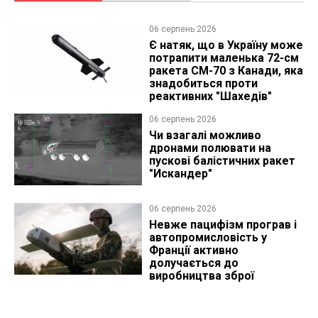
06 серпень 2026
Є натяк, що в Україну може
потрапити маленька 72-см
ракета CM-70 з Канади, яка
знадобиться проти
реактивних "Шахедів"
06 серпень 2026
Чи взагалі можливо
дронами полювати на
пускові балістичних ракет
"Искандер"
06 серпень 2026
Невже пацифізм програв і
автопромисловість у
Франції активно
долучається до
виробництва зброї