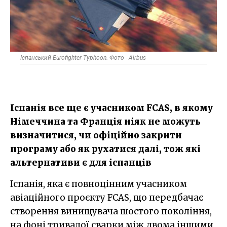
Іспанський Eurofighter Typhoon. Фото - Airbus
Іспанія все ще є учасником FCAS, в якому
Німеччина та Франція ніяк не можуть
визначитися, чи офіційно закрити
програму або як рухатися далі, тож які
альтернативи є для іспанців
Іспанія, яка є повноцінним учасником
авіаційного проєкту FCAS, що передбачає
створення винищувача шостого покоління,
на фоні тривалої сварки між двома іншими