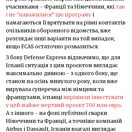
учасниками - Франції та Німеччини, які
так
і не "наважилися" цю програму
і
намагаються її врятувати на рівні контактів
очільників оборонного відомства, вже
розглядає інші варіанти на той випадок,
якщо FCAS остаточно розвалиться.
З боку Defense Express відзначимо, що для
Іспанії ситуація з цим проєктом виглядає
максимально дивною - з одного боку, ще
станом на осінь минулого року, коли вже
вирувала суперечка між німцями та
французами, іспанці
вирішили інвестувати
у цей майже мертвий проєкт 700 млн євро
.
А з іншого - на фоні публічної сварки
Німеччини та Франції, а точніше компаній
Airbus і Dassault, Іспанія взагалі виглядає