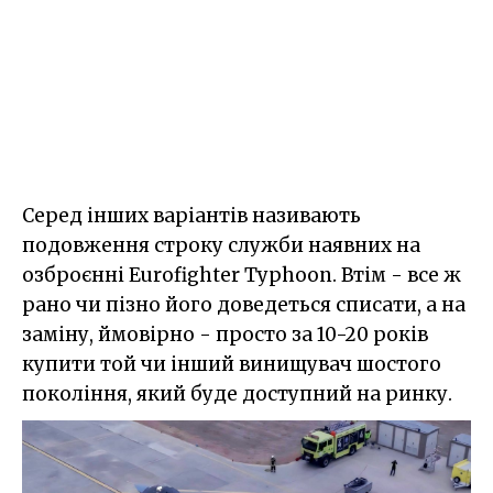
Серед інших варіантів називають
подовження строку служби наявних на
озброєнні Eurofighter Typhoon. Втім - все ж
рано чи пізно його доведеться списати, а на
заміну, ймовірно - просто за 10-20 років
купити той чи інший винищувач шостого
покоління, який буде доступний на ринку.