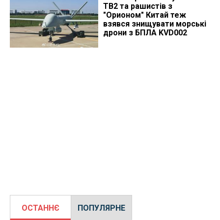
TB2 та рашистів з
"Орионом" Китай теж
взявся знищувати морські
дрони з БПЛА KVD002
ОСТАННЄ
ПОПУЛЯРНЕ