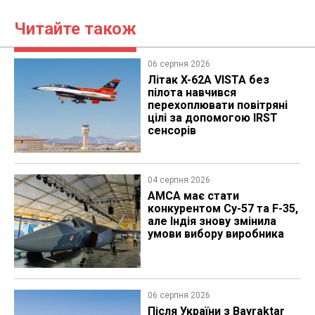
Читайте також
06 серпня 2026
Літак X-62A VISTA без
пілота навчився
перехоплювати повітряні
цілі за допомогою IRST
сенсорів
04 серпня 2026
AMCA має стати
конкурентом Су-57 та F-35,
але Індія знову змінила
умови вибору виробника
06 серпня 2026
Після України з Bayraktar