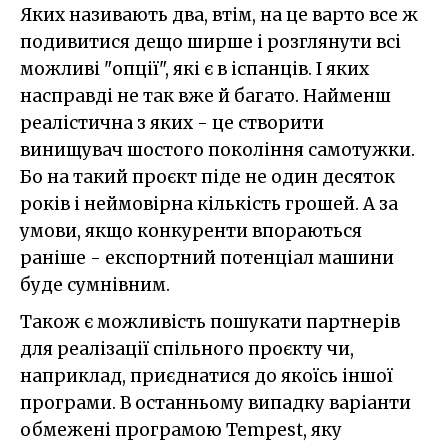
Яких називають два, втім, на це варто все ж
подивитися дещо ширше і розглянути всі
можливі "опції", які є в іспанців. І яких
насправді не так вже й багато. Найменш
реалістична з яких - це створити
винищувач шостого покоління самотужки.
Бо на такий проєкт піде не один десяток
років і неймовірна кількість грошей. А за
умови, якщо конкуренти впораються
раніше - експортний потенціал машини
буде сумнівним.
Також є можливість пошукати партнерів
для реалізації спільного проєкту чи,
наприклад, приєднатися до якоїсь іншої
програми. В останньому випадку варіанти
обмежені програмою Tempest, яку