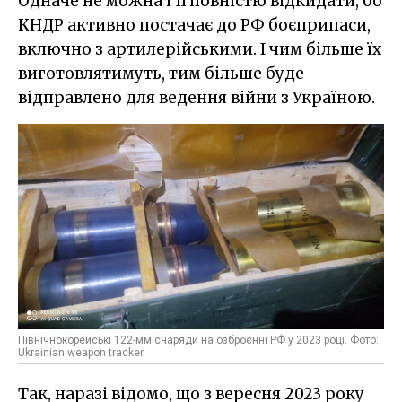
Одначе не можна і її повністю відкидати, бо
КНДР активно постачає до РФ боєприпаси,
включно з артилерійськими. І чим більше їх
виготовлятимуть, тим більше буде
відправлено для ведення війни з Україною.
Північнокорейські 122-мм снаряди на озброєнні РФ у 2023 році. Фото:
Ukrainian weapon tracker
Так, наразі відомо, що з вересня 2023 року