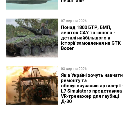
певні "але"
07 серпня 2026
Понад 1800 БТР, БМП,
зеніток САУ та іншого -
деталі найбільшого в
історії замовлення на GTK
Boxer
03 серпня 2026
Як в Україні хочуть навчати
ремонту та
обслуговуванню артилерії -
L7 Simulators представила
VR-тренажер для гаубиці
Д-30