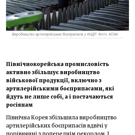
Виробництво артилерійських боєприпасів у КНДР. Фото: KCNA
Північнокорейська промисловість
активно збільшує виробництво
військової продукції, включно з
артилерійськими боєприпасами, які
йдуть не лише собі, а і постачаються
росіянам
Північна Корея збільшила виробництво
артилерійських боєприпасів вдвічі у
порівнянні з попереднім рекордом. І