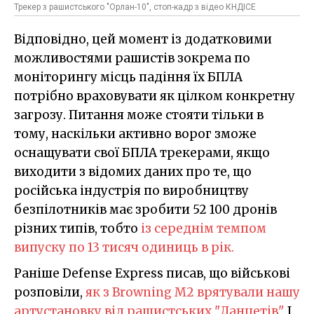
Трекер з рашистського "Орлан-10", стоп-кадр з відео КНДІСЕ
Відповідно, цей момент із додатковими
можливостями рашистів зокрема по
моніторингу місць падіння їх БПЛА
потрібно враховувати як цілком конкретну
загрозу. Питання може стояти тільки в
тому, наскільки активно ворог зможе
оснащувати свої БПЛА трекерами, якщо
виходити з відомих даних про те, що
російська індустрія по виробництву
безпілотників має зробити 52 100 дронів
різних типів, тобто
із середнім темпом
випуску по 13 тисяч одиниць в рік.
Раніше Defense Express писав, що військові
розповіли,
як з Browning M2 врятували нашу
артустановку від рашистських "Ланцетів"
. І