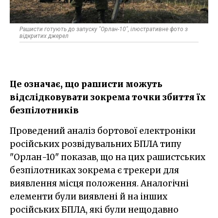
Рашисти готують до запуску "Орлан-10", ілюстративне фото з
відкритих джерел
Це означає, що рашисти можуть
відслідковувати зокрема точки збиття їх
безпілотників
Проведений аналіз бортової електроніки
російських розвідувальних БПЛА типу
"Орлан-10" показав, що на цих рашистських
безпілотниках зокрема є трекери для
виявлення місця положення. Аналогічні
елементи були виявлені й на інших
російських БПЛА, які були нещодавно