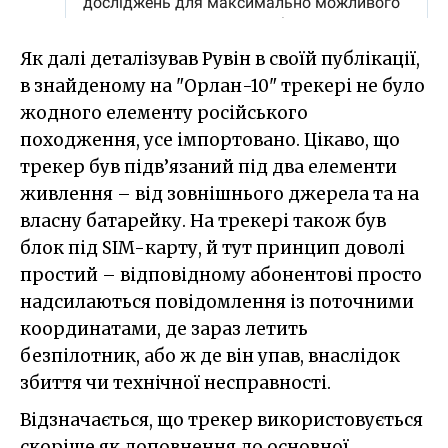
Як далі деталізував Рувін в своїй публікації,
в знайденому на "Орлан-10" трекері не було
жодного елементу російського
походження, усе імпортовано. Цікаво, що
трекер був підв’язаний під два елементи
живлення – від зовнішнього джерела та на
власну батарейку. На трекері також був
блок під SIM-карту, й тут принцип доволі
простий – відповідному абонентові просто
надсилаються повідомлення із поточними
координатами, де зараз летить
безпілотник, або ж де він упав, внаслідок
збиття чи технічної несправності.
Відзначається, що трекер використовується
скоріше як доповнення до основної