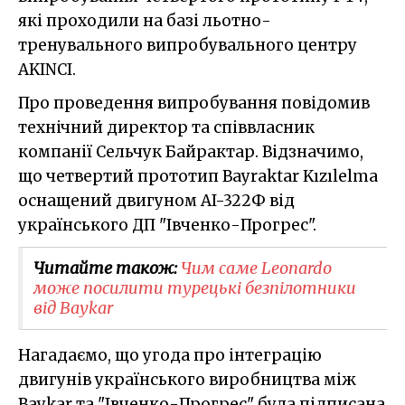
які проходили на базі льотно-
тренувального випробувального центру
AKINCI.
Про проведення випробування повідомив
технічний директор та співвласник
компанії Сельчук Байрактар. Відзначимо,
що четвертий прототип Bayraktar Kızılelma
оснащений двигуном АI-322Ф від
українського ДП "Івченко-Прогрес".
Читайте також:
Чим саме Leonardo
може посилити турецькі безпілотники
від Baykar
Нагадаємо, що угода про інтеграцію
двигунів українського виробництва між
Baykar та "Івченко-Прогрес" була підписана