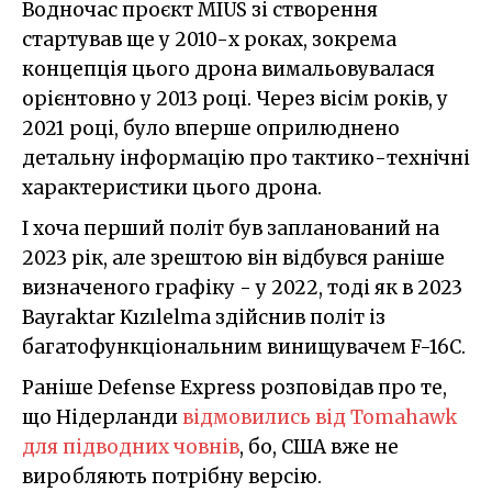
Водночас проєкт MIUS зі створення
cтартував ще у 2010-х роках, зокрема
концепція цього дрона вимальовувалася
орієнтовно у 2013 році. Через вісім років, у
2021 році, було вперше оприлюднено
детальну інформацію про тактико-технічні
характеристики цього дрона.
І хоча перший політ був запланований на
2023 рік, але зрештою він відбувся раніше
визначеного графіку - у 2022, тоді як в 2023
Bayraktar Kızılelma здійснив політ із
багатофункціональним винищувачем F-16C.
Раніше Defense Express розповідав про те,
що Нідерланди
відмовились від Tomahawk
для підводних човнів
, бо, США вже не
виробляють потрібну версію.