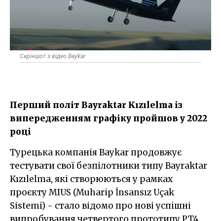
Скріншот з відео Baykar
Перший політ Bayraktar Kızılelma із
випередженням графіку пройшов у 2022
році
Турецька компанія Baykar продовжує
тестувати свої безпілотники типу Bayraktar
Kızılelma, які створюються у рамках
проєкту MIUS (Muharip İnsansız Uçak
Sistemi) - стало відомо про нові успішні
випробування четвертого прототипу PT4,