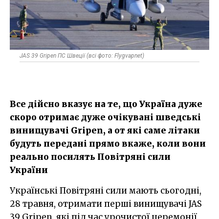
JAS 39 Gripen ПС Швеції (всі фото: Flygvapnet)
Все дійсно вказує на те, що Україна дуже
скоро отримає дуже очікувані шведські
винищувачі Gripen, а от які саме літаки
будуть передані прямо вкаже, коли вони
реально посилять Повітряні сили
України
Українські Повітряні сили мають сьогодні,
28 травня, отримати перші винищувачі JAS
39 Gripen, які під час урочистої церемонії