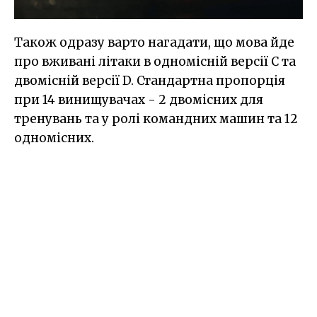
Також одразу варто нагадати, що мова йде
про вживані літаки в одномісній версії C та
двомісній версії D. Стандартна пропорція
при 14 винищувачах - 2 двомісних для
тренувань та у ролі командних машин та 12
одномісних.