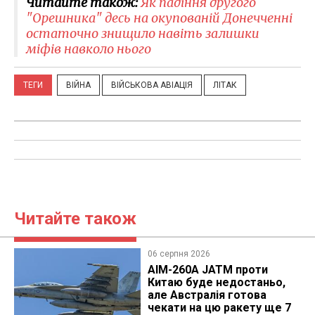
Читайте також:
Як падіння другого
"Орешника" десь на окупованій Донечченні
остаточно знищило навіть залишки
міфів навколо нього
ТЕГИ
ВІЙНА
ВІЙСЬКОВА АВІАЦІЯ
ЛІТАК
Читайте також
06 серпня 2026
AIM-260A JATM проти
Китаю буде недостаньо,
але Австралія готова
чекати на цю ракету ще 7