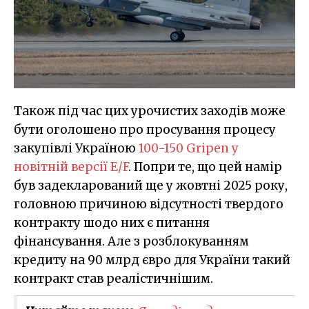
Також під час цих урочистих заходів може
бути оголошено про просування процесу
закупівлі Україною
100-150 Gripen у
новітній версії E/F
. Попри те, що цей намір
був задекларований ще у жовтні 2025 року,
головною причиною відсутності твердого
контракту шодо них є питання
фінансування. Але з розблокуванням
кредиту на 90 млрд євро для України такий
контракт став реалістичнішим.