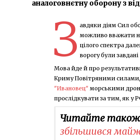
аналоговнєтну оборону з ві
З
авдяки діям Сил обо
можливо вважати н
цілого спектра дале
ворогу були завдані
Мова йде й про результати
Криму Повітряними силами,
"Ивановец"
морськими дрона
прослідкувати за тим, як у Р
Читайте також
збільшився майже