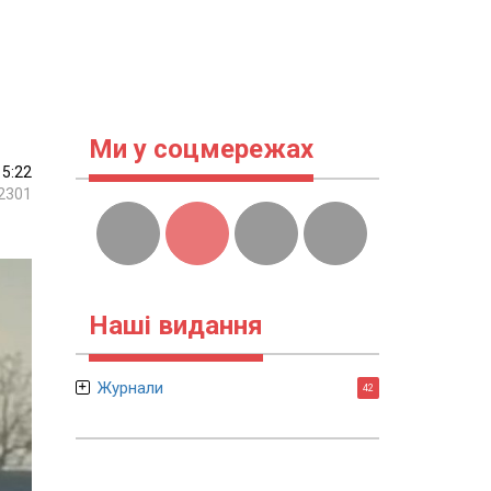
Ми у соцмережах
15:22
2301
Наші видання
Журнали
42