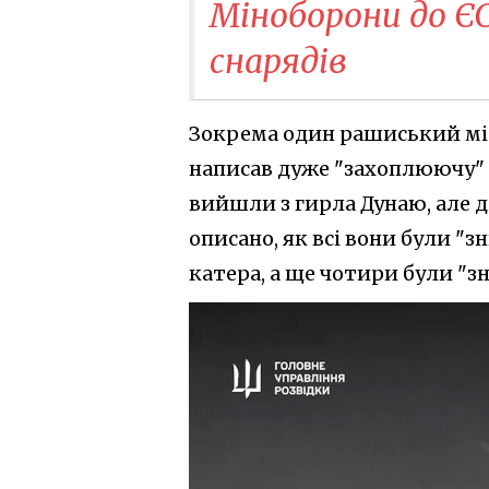
Міноборони до ЄС
снарядів
Зокрема один рашиський міл
написав дуже "захоплюючу" і
вийшли з гирла Дунаю, але д
описано, як всі вони були "з
катера, а ще чотири були "