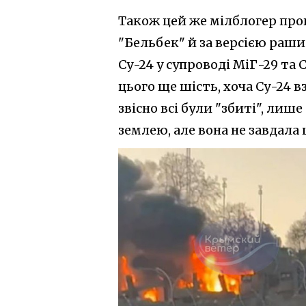
Також цей же мілблогер про
"Бельбек" й за версією раши
Су-24 у супроводі МіГ-29 та 
цього ще шість, хоча Су-24 
звісно всі були "збиті", ли
землею, але вона не завдала