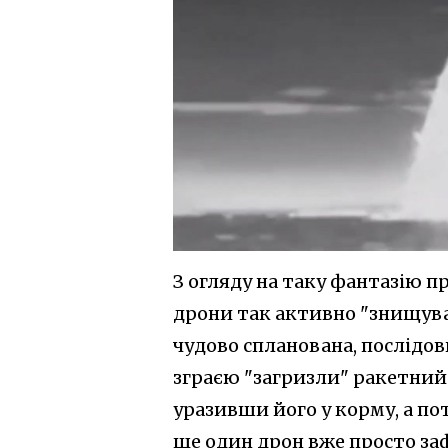
З огляду на таку фантазію п
дрони так активно "знищувал
чудово спланована, послідов
зграєю "загризли" ракетний 
уразивши його у корму, а по
ще один дрон вже просто заф