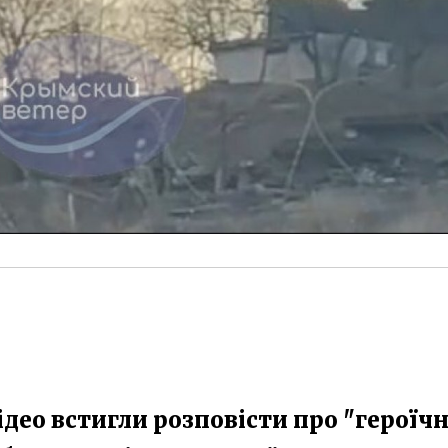
део встигли розповісти про "героїчн