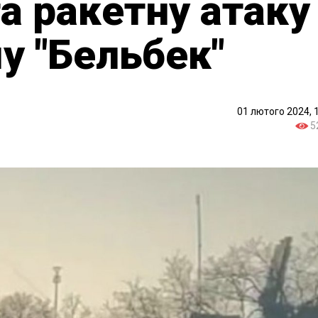
та ракетну атаку
у "Бельбек"
01 лютого 2024, 
5