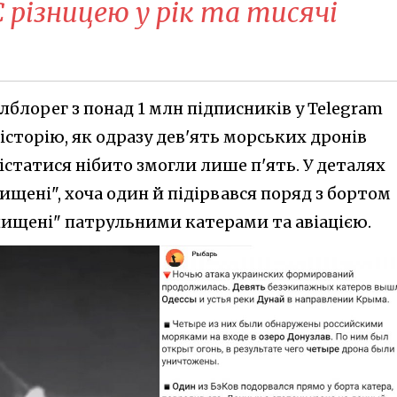
 різницею у рік та тисячі
блорег з понад 1 млн підписників у Telegram
сторію, як одразу дев'ять морських дронів
істатися нібито змогли лише п'ять. У деталях
нищені", хоча один й підірвався поряд з бортом
знищені" патрульними катерами та авіацією.