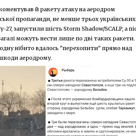
коментував й ракету атаку на аеродром
ської пропаганди, не менше трьох українських
Су-27, запустили шість Storm Shadow/SCALP, а пі
взагалі можуть нести лише по дві таких ракети.
ше одну нібито вдалось "перехопити" прямо над
 шкоди аеродрому.