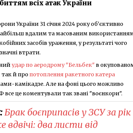
дбиттям всіх атак України
рони України 31 січня 2024 року об'єктивно
айбільш вдалим та масованим використання
кобійних засобів ураження, у результаті чого
 значні втрати.
вний
удар по аеродрому "Бельбек"
в окуповано
 так й про
потоплення ракетного катера
ми-камікадзе. Але на фоні цього можливо
Ф все це коментували так звані "воєнкори".
:
Брак боєприпасів у ЗСУ за рік
 вдвічі: два листи від