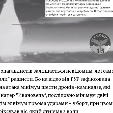
ропагандистів залишається невідомим, які сам
и" рашисти. Бо на відео від ГУР зафіксована
на атака мінімум шести дронів-камікадзе, які
катер "Ивановець", послідовно мінімум двічі
тім мінімум трьома ударами - у борт, при цьом
іксував ніс, який стирчав з води.