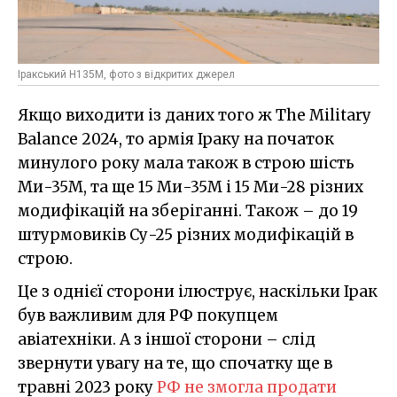
Іракський H135M, фото з відкритих джерел
Якщо виходити із даних того ж The Military
Balance 2024, то армія Іраку на початок
минулого року мала також в строю шість
Ми-35М, та ще 15 Ми-35М і 15 Ми-28 різних
модифікацій на зберіганні. Також – до 19
штурмовиків Су-25 різних модифікацій в
строю.
Це з однієї сторони ілюструє, наскільки Ірак
був важливим для РФ покупцем
авіатехніки. А з іншої сторони – слід
звернути увагу на те, що спочатку ще в
травні 2023 року
РФ не змогла продати