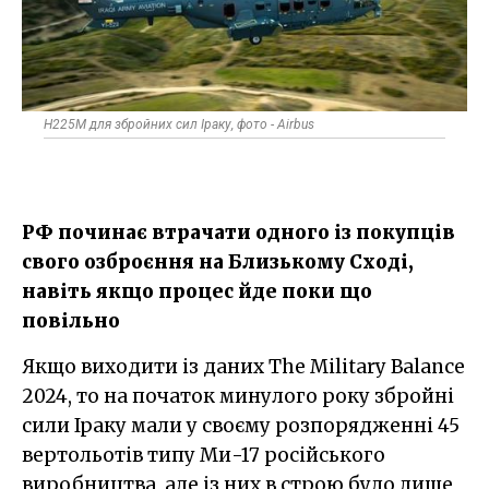
H225M для збройних сил Іраку, фото - Airbus
РФ починає втрачати одного із покупців
свого озброєння на Близькому Сході,
навіть якщо процес йде поки що
повільно
Якщо виходити із даних The Military Balance
2024, то на початок минулого року збройні
сили Іраку мали у своєму розпорядженні 45
вертольотів типу Ми-17 російського
виробництва, але із них в строю було лише