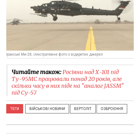
Іракські Ми-28, ілюстративне фото з відкритих джерел
Читайте також:
Росіяни над Х-101 під
Ту-95МС працювали понад 20 років, але
скільки часу в них піде на "аналог JASSM"
під Су-57
ТЕГИ
ВІЙСЬКОВІ НОВИНИ
ВЕРТОЛІТ
ОЗБРОЄННЯ