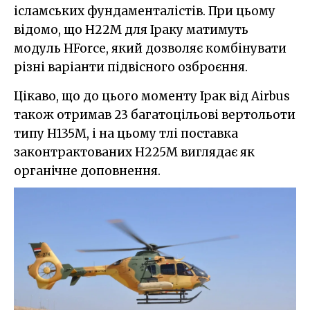
ісламських фундаменталістів. При цьому
відомо, що H22M для Іраку матимуть
модуль HForce, який дозволяє комбінувати
різні варіанти підвісного озброєння.
Цікаво, що до цього моменту Ірак від Airbus
також отримав 23 багатоцільові вертольоти
типу H135M, і на цьому тлі поставка
законтрактованих H225M виглядає як
органічне доповнення.