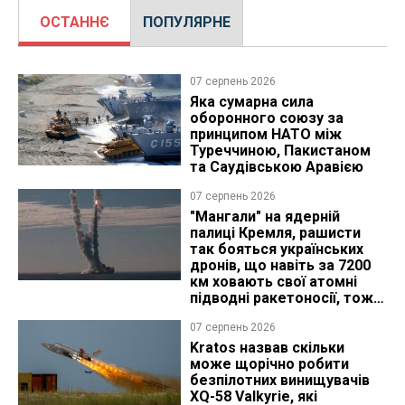
ОСТАННЄ
ПОПУЛЯРНЕ
07 серпень 2026
Яка сумарна сила
оборонного союзу за
принципом НАТО між
Туреччиною, Пакистаном
та Саудівською Аравією
07 серпень 2026
"Мангали" на ядерній
палиці Кремля, рашисти
так бояться українських
дронів, що навіть за 7200
км ховають свої атомні
підводні ракетоносії, тож
що видно з космосу
07 серпень 2026
Kratos назвав скільки
може щорічно робити
безпілотних винищувачів
XQ-58 Valkyrie, які