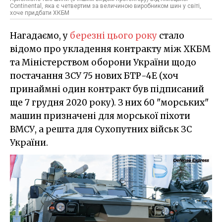
Continental, яка є четвертим за величиною виробником шин у світі,
хоче придбати ХКБМ
Нагадаємо, у
березні цього року
стало
відомо про укладення контракту між ХКБМ
та Міністерством оборони України щодо
постачання ЗСУ 75 нових БТР-4Е (хоч
принаймні один контракт був підписаний
ще 7 грудня 2020 року). З них 60 "морських"
машин призначені для морської піхоти
ВМСУ, а решта для Сухопутних військ ЗС
України.