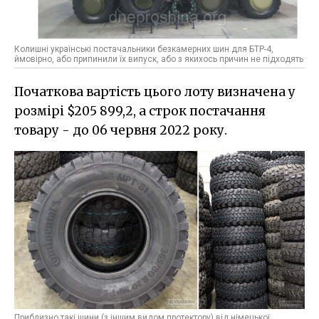
Колишні українські постачальники безкамерних шин для БТР-4,
ймовірно, або припинили їх випуск, або з якихось причин не підходять
Початкова вартість цього лоту визначена у
розмірі $205 899,2, а строк постачання
товару - до 06 червня 2022 року.
Приблизно такі шини (з іншим видом протектору) від німецької