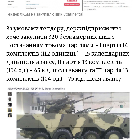
Тендер ХКБМ на закупівлю шин Continental
За умовами тендеру, держпідприємство
хоче закупити 320 безкамерних шин з
постачанням трьома партіями - I партія 14
комплектів (112 одиниць) - 15 календарних
днів після авансу, II партія 13 комплектів
(104 од.) - 45 к.д. після авансу та III партія 13
комплектів (104 од.) - 75 к.д. після авансу.