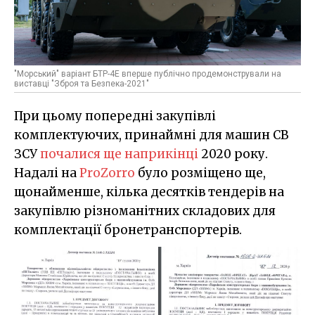
"Морський" варіант БТР-4Е вперше публічно продемонстрували на
виставці "Зброя та Безпека-2021"
При цьому попередні закупівлі
комплектуючих, принаймні для машин СВ
ЗСУ
почалися ще наприкінці
2020 року.
Надалі на
ProZorro
було розміщено ще,
щонайменше, кілька десятків тендерів на
закупівлю різноманітних складових для
комплектації бронетранспортерів.