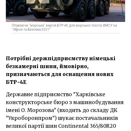
Плаваюча "морська" версія БТР-4Е для морської піхоти ВМСУ на
"Зброя та Безпека-2021"
Потрібні держпідприємству німецькі
безкамерні шини, ймовірно,
призначаються для оснащення нових
БТР-4Е
Державне підприємство "Харківське
конструкторське бюро з машинобудування
імені О. Морозова" (входить до складу ДК
"Укроборонпром") шукає постачальників
великої партії шин Continental 365/80R20