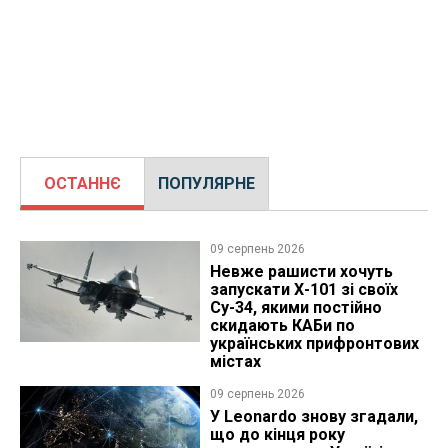
ОСТАННЄ
ПОПУЛЯРНЕ
09 серпень 2026
Невже рашисти хочуть
запускати Х-101 зі своїх
Су-34, якими постійно
скидають КАБи по
українських прифронтових
містах
09 серпень 2026
У Leonardo знову згадали,
що до кінця року