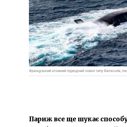
Французький атомний підводний човен типу Barracuda, іл
Париж все ще шукає способу 