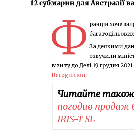
12 субмарин для Австралії в
Ф
ранція хоче зап
багатоцільових
За деякими дан
озвучили мініс
візиту до Делі 19 грудня 2021
Recognition.
Читайте також
погодив продаж Є
IRIS-T SL