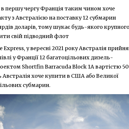
в першу чергу Франція таким чином хоче
акту з Австралією на поставку 12 субмарин
ярдів доларів, тому шукає будь-якого крупног
вити свій підводний флот
 Express, у вересні 2021 року Австралія прийн
півлі у Франції 12 багатоцільових дизель-
ектом Shortfin Barracuda Block 1A вартістю 50
ь Австралія хоче купити в США або Великої
цільових субмарин.