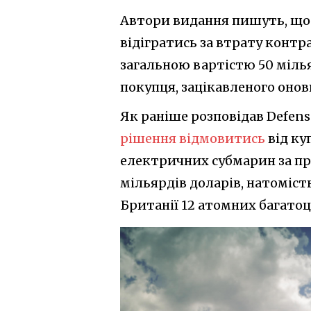
Автори видання пишуть, що 
відігратись за втрату контр
загальною вартістю 50 міль
покупця, зацікавленого оно
Як раніше розповідав Defense
рішення відмовитись
від ку
електричних субмарин за про
мільярдів доларів, натоміст
Британії 12 атомних багато