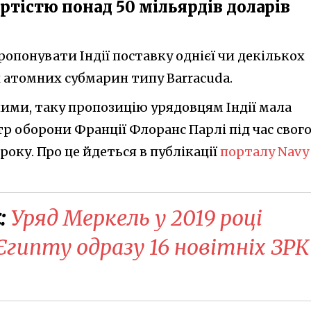
артістю понад 50 мільярдів доларів
ропонувати Індії поставку однієї чи декількох
 атомних субмарин типу Barracuda.
ими, таку пропозицію урядовцям Індії мала
тр оборони Франції Флоранс Парлі під час свог
 року. Про це йдеться в публікації
порталу Navy
:
Уряд Меркель у 2019 році
гипту одразу 16 новітніх ЗРК