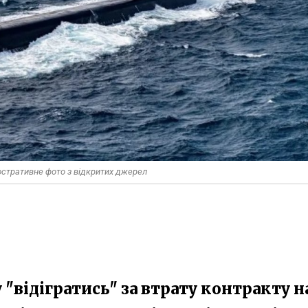
юстративне фото з відкритих джерел
"відігратись" за втрату контракту н