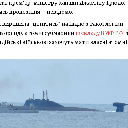
віть прем’єр-міністру Канади Джастіну Трюдо.
сь пропозиція – невідомо.
 вирішила "цілитись" на Індію з такої логіки 
и в оренду атомні субмарини
із складу ВМФ РФ
, 
дійські військові захочуть мати власні атомні