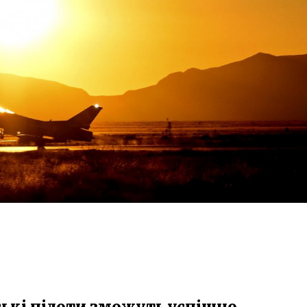
ькі пілоти зможуть успішно