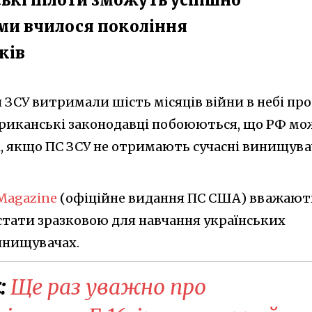
ими вчилося покоління
ків
 ЗСУ витримали шість місяців війни в небі пр
ериканські законодавці побоюються, що РФ мо
, якщо ПС ЗСУ не отримають сучасні винищувач
 Magazine
(офіційне видання ПС США) вважают
тати зразковою для навчання українських
инищувачах.
:
Ще раз уважно про