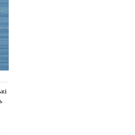
ькі
ь
.