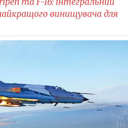
ipen та F-16: інтегральний
найкращого винищувача для