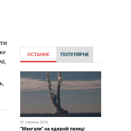
оти
же
ОСТАННЄ
ПОПУЛЯРНЕ
і,
ь,
07 серпень 2026
"Мангали" на ядерній палиці