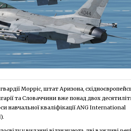
ї гвардії Морріс, штат Аризона, східноєвропейс
олгарії та Словаччини вже понад двох десятиліт
и навчальної кваліфікації ANG International
).
освіду у виданні відзначають дві важливі речі