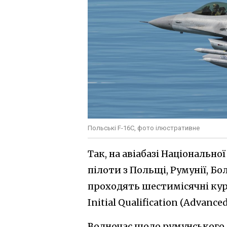
Польські F-16C, фото ілюстративне
Так, на авіабазі Національно
пілоти з Польщі, Румунії, Б
проходять шестимісячні курс
Initial Qualification (Advanced
Водночас щодо румунського д