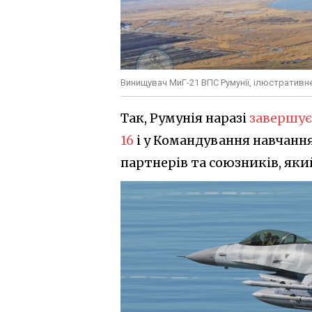
Винищувач МиГ-21 ВПС Румунії, ілюстративн
Так, Румунія наразі
завершує
16
і у Командування навчання
партнерів та союзників, як