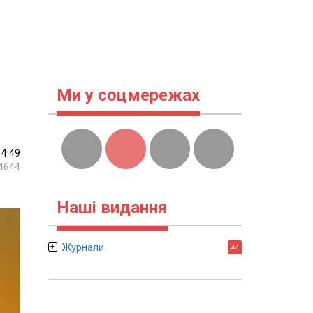
Ми у соцмережах
14:49
4644
Наші видання
Журнали
42