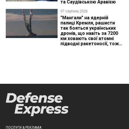
та Саудівською Аравією
07 серпень 2026
"Мангали" на ядерній
палиці Кремля, рашисти
так бояться українських
дронів, що навіть за 7200
км ховають свої атомні
підводні ракетоносії, тож
що видно з космосу
ПОСЛУГИ & РЕКЛАМА