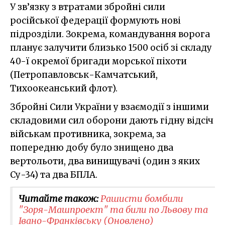
У зв’язку з втратами збройні сили
російської федерації формують нові
підрозділи. Зокрема, командування ворога
планує залучити близько 1500 осіб зі складу
40-ї окремої бригади морської піхоти
(Петропавловськ-Камчатський,
Тихоокеанський флот).
Збройні Сили України у взаємодії з іншими
складовими сил оборони дають гідну відсіч
військам противника, зокрема, за
попередню добу було знищено два
вертольоти, два винищувачі (один з яких
Су-34) та два БПЛА.
Читайте також:
Рашисти бомбили
"Зоря-Машпроект" та били по Львову та
Івано-Франківську (Оновлено)