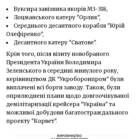
Буксира завізника якорів М3-318,
Лоцманського катеру "Орлик",
Середнього десантного корабля "Юрій
Олефіренко",
Десантного катеру "Сватове".
Крім того, після візиту новобраного
Президента України Володимира
Зеленського в середині минулого року,
керівництвом ДК "Укроборонпром" були
виплачені всі борги заводу. Також, були
оприлюднені плани щодо довгоочікуваної
демілітаризації крейсера "Україна" та
можливої добудови багатостраждального
проекту "Корвет".