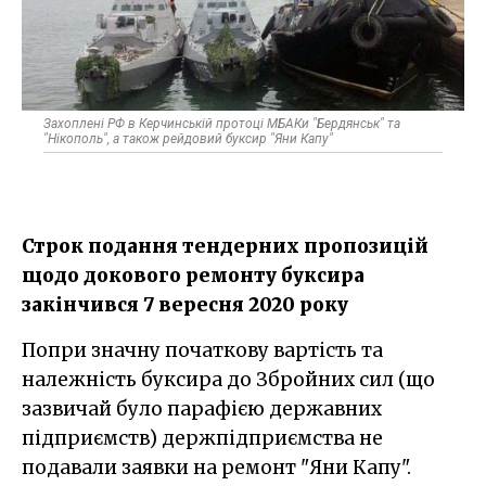
Захоплені РФ в Керчинській протоці МБАКи "Бердянськ" та
"Нікополь", а також рейдовий буксир "Яни Капу"
Строк подання тендерних пропозицій
щодо докового ремонту буксира
закінчився 7 вересня 2020 року
Попри значну початкову вартість та
належність буксира до Збройних сил (що
зазвичай було парафією державних
підприємств) держпідприємства не
подавали заявки на ремонт "Яни Капу".