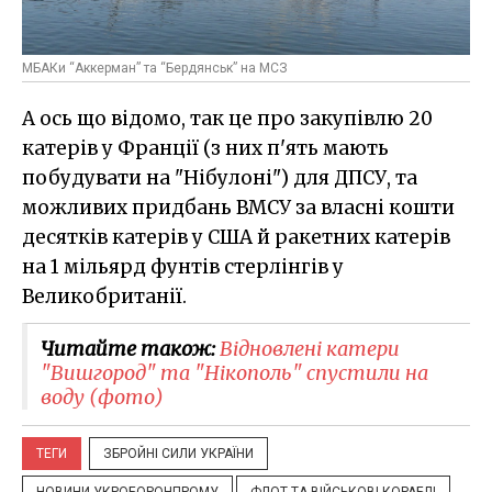
МБАКи “Аккерман” та “Бердянськ” на МСЗ
А ось що відомо, так це про закупівлю 20
катерів у Франції (з них п'ять мають
побудувати на "Нібулоні") для ДПСУ, та
можливих придбань ВМСУ за власні кошти
десятків катерів у США й ракетних катерів
на 1 мільярд фунтів стерлінгів у
Великобританії.
Читайте також:
Відновлені катери
"Вишгород" та "Нікополь" спустили на
воду (фото)
ТЕГИ
ЗБРОЙНІ СИЛИ УКРАЇНИ
НОВИНИ УКРОБОРОНПРОМУ
ФЛОТ ТА ВІЙСЬКОВІ КОРАБЛІ