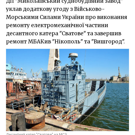
ДП "Миколаївський суднобудівний завод"
уклав додаткову угоду з Військово-
Морськими Силами України про виконання
ремонту електромеханічної частини
десантного катера "Сватове" та завершив
ремонт МБАКив "Нікополь" та "Вишгород".
Десантний катер "Сватове" на МСЗ