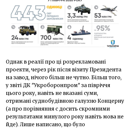
Однак в реалії про ці розрекламовані
проекти, через рік після візиту Президента
на завод, нічого більш не чутно. Більш того,
у звіті ДК "Укроборонпром" за півріччя
цього року, навіть не вказані суми,
отримані суднобудівною галуззю Концерну
(а про порівняння с досить скромними
результатами минулого року навіть мова не
йде). Лише написано, що було