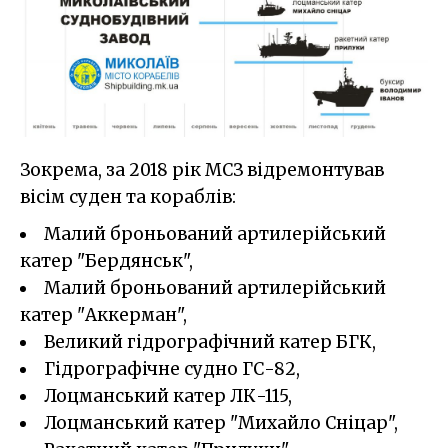
Зокрема, за 2018 рік МСЗ відремонтував
вісім суден та кораблів:
Малий броньований артилерійський
катер "Бердянськ",
Малий броньований артилерійський
катер "Аккерман",
Великий гідрографічний катер БГК,
Гідрографічне судно ГС-82,
Лоцманський катер ЛК-115,
Лоцманський катер "Михайло Сніцар",