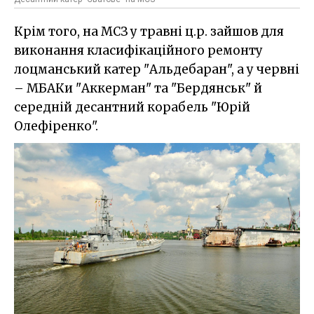
Крім того, на МСЗ у травні ц.р. зайшов для
виконання класифікаційного ремонту
лоцманський катер "Альдебаран", а у червні
– МБАКи "Аккерман" та "Бердянськ" й
середній десантний корабель "Юрій
Олефіренко".