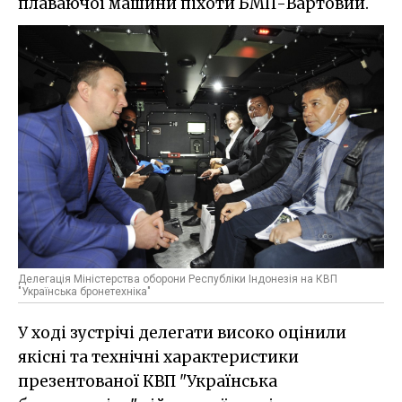
плаваючої машини піхоти БМП-Вартовий.
Делегація Міністерства оборони Республіки Індонезія на КВП
"Українська бронетехніка"
У ході зустрічі делегати високо оцінили
якісні та технічні характеристики
презентованої КВП "Українська