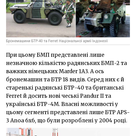
Бронемашини БТР-40 та Ferret Національної армії Індонезії
При цьому БМП представлені лише
незначною кількістю радянських БМП-2 та
важких німецьких Marder 1A3. А ось
бронемашин та БТР 18 видів. Серед них є й
старенькі радянські БТР-40 та британські
Ferret й досить нові чеські Pandur II та
українські БТР-4М. Власні можливості у
цьому сегменті представлені лише БТР APS-
3 Anoa 6х6, що були розроблені у 2004 році.