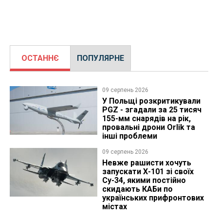
ОСТАННЄ
ПОПУЛЯРНЕ
09 серпень 2026
У Польщі розкритикували
PGZ - згадали за 25 тисяч
155-мм снарядів на рік,
провальні дрони Orlik та
інші проблеми
09 серпень 2026
Невже рашисти хочуть
запускати Х-101 зі своїх
Су-34, якими постійно
скидають КАБи по
українських прифронтових
містах