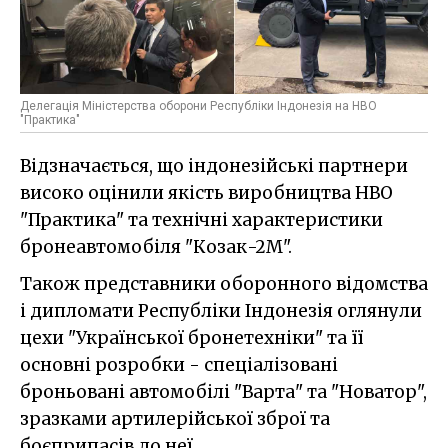
Делегація Міністерства оборони Республіки Індонезія на НВО
"Практика"
Відзначається, що індонезійські партнери
високо оцінили якість виробництва НВО
"Практика" та технічні характеристики
бронеавтомобіля "Козак-2М".
Також представники оборонного відомства
і дипломати Республіки Індонезія оглянули
цехи "Української бронетехніки" та її
основні розробки - спеціалізовані
броньовані автомобілі "Варта" та "Новатор",
зразками артилерійської зброї та
боєприпасів до неї.