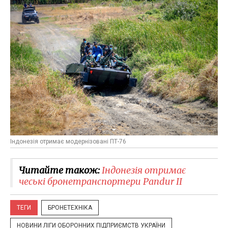
Індонезія отримає модернізовані ПТ-76
Читайте також:
Індонезія отримає
чеські бронетранспортери Pandur II
ТЕГИ
БРОНЕТЕХНІКА
НОВИНИ ЛІГИ ОБОРОННИХ ПІДПРИЄМСТВ УКРАЇНИ