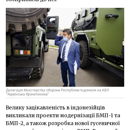
Делегація Міністерства оборони Республіки Індонезія на КВП
"Українська бронетехніка"
Велику зацікавленість в індонезійців
викликали проекти модернізації БМП-1 та
БМП-2, а також розробка нової гусеничної