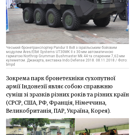
Чеський бронетранспортер Pandur II 8х8 з ізраїльським бойовим
модулем Ares/Elbit Systems UТ30MК II з 30-мм автоматичною
гарматою Northrop Grumman Bushmaster Mk 44 та спареним 7,62-мм
кулеметом. Джакарта, виставка Indo Defense 2018. 08.11.2018 / Фото:
bmpd
Зокрема парк бронетехніки сухопутної
армії Індонезії являє собою справжню
суміш зі зразків різних років та різних країн
(СРСР, США, РФ, Франція, Німеччина,
Великобританія, ПАР, Україна, Корея).