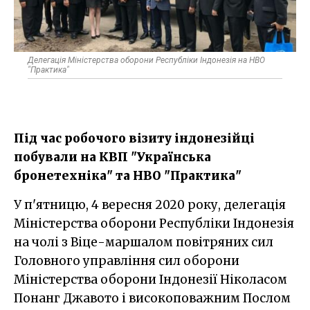
Делегація Міністерства оборони Республіки Індонезія на НВО
"Практика"
Під час робочого візиту індонезійці
побували на КВП "Українська
бронетехніка" та НВО "Практика"
У п'ятницю, 4 вересня 2020 року, делегація
Міністерства оборони Республіки Індонезія
на чолі з Віце-маршалом повітряних сил
Головного управління сил оборони
Міністерства оборони Індонезії Ніколасом
Понанг Джавото і високоповажним Послом