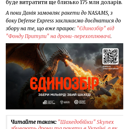
буде витратити ще близько 175 млн доларів.
А поки Данія замовляє ракети до NASAMS, з
боку Defense Express закликаємо доєднатися до
збору на те, що вже працює:
"Єдинозбір" від
"Фонду Притули" на дрони-перехоплювачі
.
Читайте також:
"Шахедобійки" Skynex
збивають дрони та ракети в Україні, а як