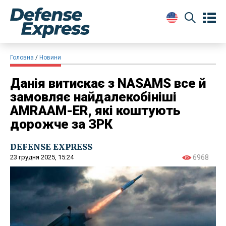
Головна
Новини
Данія витискає з NASAMS все й
замовляє найдалекобініші
AMRAAM-ER, які коштують
дорожче за ЗРК
DEFENSE EXPRESS
23 грудня 2025, 15:24
6968