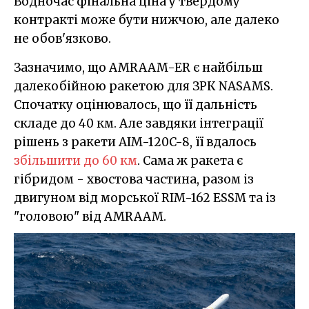
Водночас фінальна ціна у твердому
контракті може бути нижчою, але далеко
не обов'язково.
Зазначимо, що AMRAAM-ER є найбільш
далекобійною ракетою для ЗРК NASAMS.
Спочатку оцінювалось, що її дальність
складе до 40 км. Але завдяки інтеграції
рішень з ракети AIM-120C-8, її вдалось
збільшити до 60 км
. Сама ж ракета є
гібридом - хвостова частина, разом із
двигуном від морської RIM-162 ESSM та із
"головою" від AMRAAM.