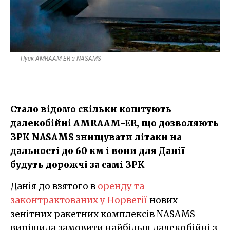
Пуск AMRAAM-ER з NASAMS
Стало відомо скільки коштують
далекобійні AMRAAM-ER, що дозволяють
ЗРК NASAMS знищувати літаки на
дальності до 60 км і вони для Данії
будуть дорожчі за самі ЗРК
Данія до взятого в
оренду та
законтрактованих у Норвегії
нових
зенітних ракетних комплексів NASAMS
вирішила замовити найбільш далекобійні з