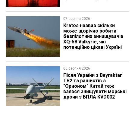
07 серпня 2026
Kratos назвав скільки
може щорічно робити
безпілотних винищувачів
XQ-58 Valkyrie, які
потенційно цікаві Україні
06 серпня 2026
Після України з Bayraktar
TB2 та рашистів з
"Орионом" Китай теж
взявся знищувати морські
дрони з БПЛА KVD002