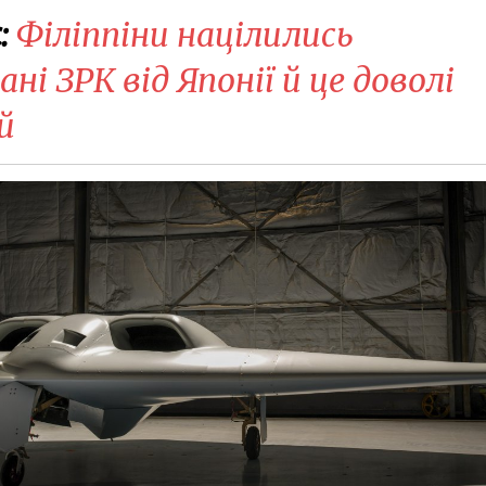
:
Філіппіни націлились
 ЗРК від Японії й це доволі
й