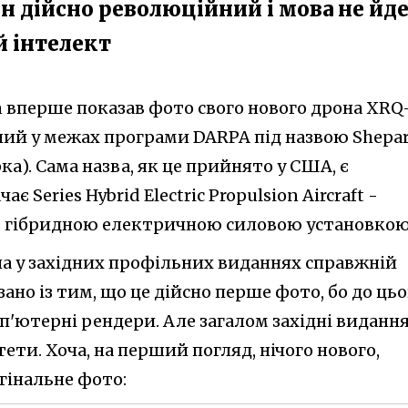
ін дійсно революційний і мова не йд
й інтелект
 вперше показав фото свого нового дрона XRQ-
ний у межах програми DARPA під назвою Shepa
ка). Сама назва, як це прийнято у США, є
ає Series Hybrid Electric Propulsion Aircraft -
 з гібридною електричною силовою установкою
ла у західних профільних виданнях справжній
ано із тим, що це дійсно перше фото, бо до цьо
'ютерні рендери. Але загалом західні видання
ети. Хоча, на перший погляд, нічого нового,
гінальне фото: