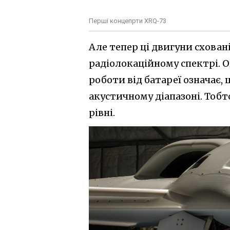
Перші концепрти XRQ-73
Але тепер ці двигуни схован
радіолокаційному спектрі. О
роботи від батареї означає,
акустичному діапазоні. Тоб
рівні.