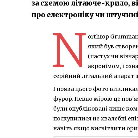
за схемою літаюче-крило, в
про електроніку чи штучни
N
orthrop Grumman
який був створе
(пастух чи вівчар
акронімом, і означ
серійний літальний апарат
І поява цього фото виклика
фурор. Певно мірою це пов'яз
були опубліковані лише комп
поскупилися не хвалебні епіт
навіть якщо висвітлити ори