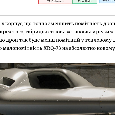
і у корпус, що точно зменшить помітність дрон
крім того, гібридна силова установка у режимі
 що дрон так буде менш помітний у тепловому 
то малопомітність XRQ-73 на абсолютно новому