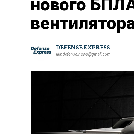
нового БПЛА
вентилятор
DEFENSE EXPRESS
ukr.defense.news@gmail.com