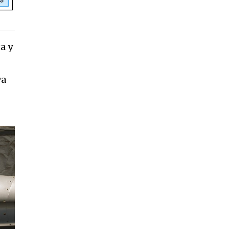
а у
та