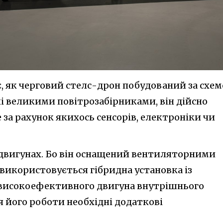
є, як черговий стелс-дрон побудований за схе
олі великими повітрозабірниками, він дійсно
за рахунок якихось сенсорів, електроніки чи
 двигунах. Бо він оснащений вентиляторними
в використовується гібридна установка із
 високоефективного двигуна внутрішнього
ля його роботи необхідні додаткові