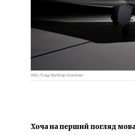
XRQ-73 від Northrop Grumman
Хоча на перший погляд мов