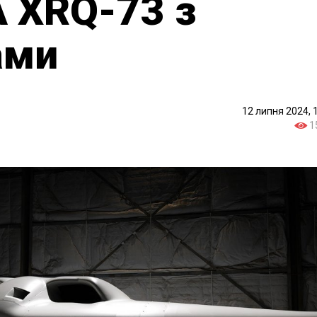
 XRQ-73 з
ами
12 липня 2024, 
1