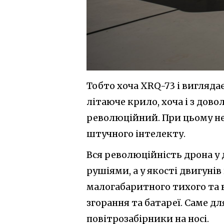
Тобто хоча XRQ-73 і вигляда
літаюче крило, хоча і з дов
революційний. При цьому не 
штучного інтелекту.
Вся революційність дрона у
рушіями, а у якості двигуні
малогабаритного тихого та
згорання та батареї. Саме д
повітрозабірники на носі.