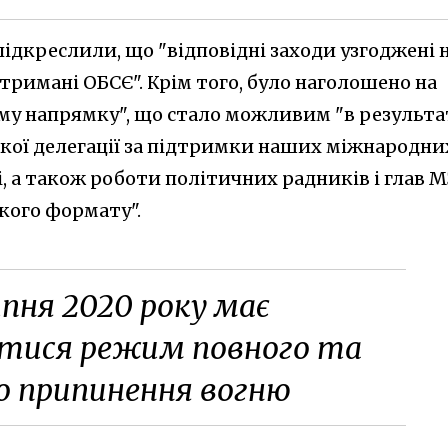
підкреслили, що "відповідні заходи узгоджені 
дтримані ОБСЄ". Крім того, було наголошено на
ому напрямку", що стало можливим "в результа
кої делегації за підтримки наших міжнародни
і, а також роботи політичних радників і глав 
кого формату".
липня 2020 року має
тися режим повного та
о припинення вогню