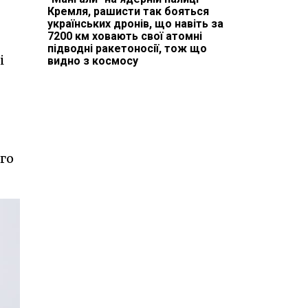
Кремля, рашисти так бояться
українських дронів, що навіть за
7200 км ховають свої атомні
підводні ракетоносії, тож що
і
видно з космосу
го