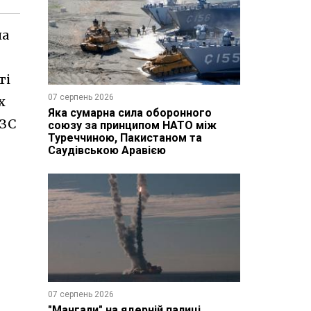
на
ті
07 серпень 2026
х
Яка сумарна сила оборонного
МЗС
союзу за принципом НАТО між
Туреччиною, Пакистаном та
Саудівською Аравією
07 серпень 2026
"Мангали" на ядерній палиці