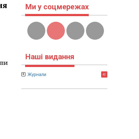
ня
Ми у соцмережах
Наші видання
упи
Журнали
42