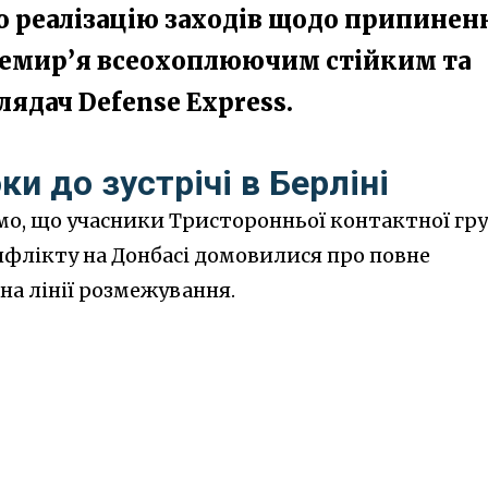
о реалізацію заходів щодо припинен
еремир’я всеохоплюючим стійким та
ядач Defense Express.
ки до зустрічі в Берліні
омо, що учасники Тристоронньої контактної гр
нфлікту на Донбасі домовилися про повне
а лінії розмежування.