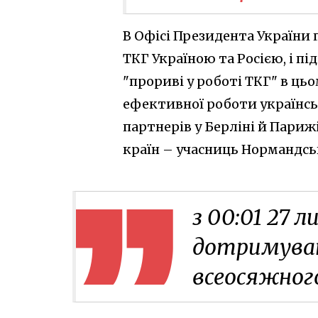
В Офісі Президента України 
ТКГ Україною та Росією, і пі
"прориві у роботі ТКГ" в ць
ефективної роботи українсь
партнерів у Берліні й Париж
країн – учасниць Нормандсь
з 00:01 27 
дотримува
всеосяжног