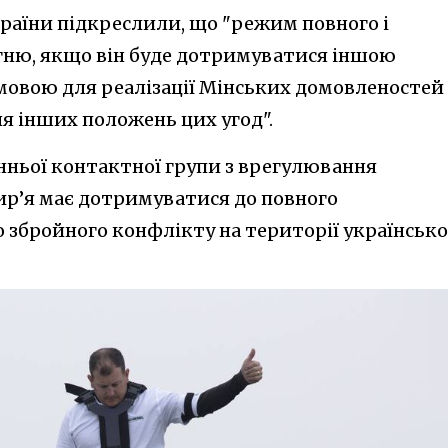
країни підкреслили, що "режим повного і
гню, якщо він буде дотримуватися іншою
мовою для реалізації Мінських домовленостей 
я інших положень цих угод".
нньої контактної групи з врегулювання
ир’я має дотримуватися до повного
збройного конфлікту на території українсько