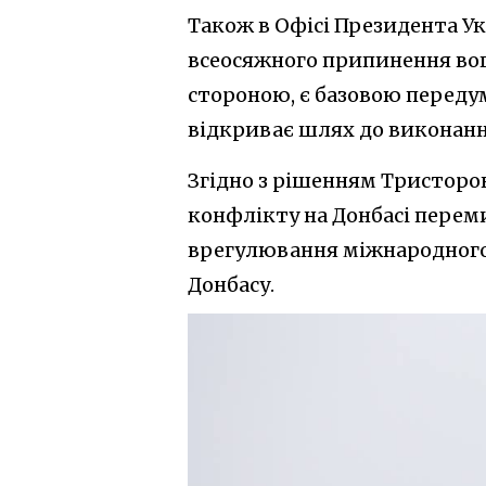
Також в Офісі Президента У
всеосяжного припинення во
стороною, є базовою переду
відкриває шлях до виконанн
Згідно з рішенням Тристоро
конфлікту на Донбасі перем
врегулювання міжнародного 
Донбасу.