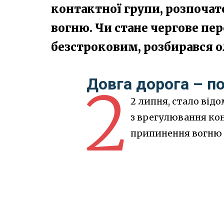
контактної групи, розпочат
вогню. Чи стане чергове п
безстроковим, розбирався ол
Довга дорога – по
2
2 липня, стало від
з врегулювання ко
припинення вогню н