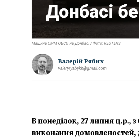
Донбасі б
Машина СММ ОБСЄ на Донбасі / Фото: REUTERS
Валерій Рябих
valeryryabykh@gmail.com
В понеділок, 27 липня ц.р., з
виконання домовленостей, 