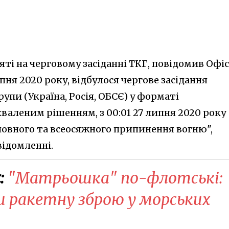
ті на черговому засіданні ТКГ, повідомив Офіс
пня 2020 року, відбулося чергове засідання
упи (Україна, Росія, ОБСЄ) у форматі
ухваленим рішенням, з 00:01 27 липня 2020 року
овного та всеосяжного припинення вогню",
відомленні.
:
"Матрьошка" по-флотські:
и ракетну зброю у морських