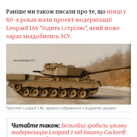
Раніше ми також писали про те, що
німці у
80-х роках мали проект модернізації
Leopard 1A6 "їздить і стріляє", який може
зараз знадобитись ЗСУ.
Прототип Leopard 1A6, архівне зображення з відкритих джерел
Читайте також:
Бельгійці зробили цікаву
модернізацію Leopard 1 під башту Cockerill