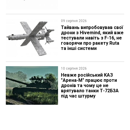
09 серпня 2026
Тайвань випробовував свої
дрони з Hivemind, який вже
тестували навіть з F-16, не
говорячи про ракету Ruta
та інші системи
10 серпня 2026
Невже російський КАЗ
"Арена-М" працює проти
дронів та чому це не
врятувало танки Т-72Б3А
під час штурму