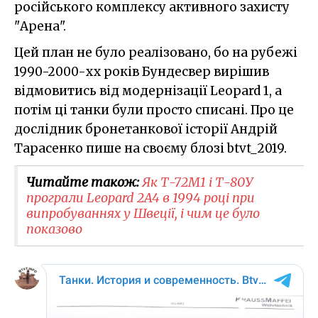
російського комплексу активного захисту
"Арена".
Цей план не було реалізовано, бо на рубежі
1990-2000-хх років Бундесвер вирішив
відмовитись від модернізації Leopard 1, а
потім ці танки були просто списані. Про це
дослідник бронетанкової історії Андрій
Тарасенко пише на своєму блозі btvt_2019.
Читайте також:
Як Т-72М1 і Т-80У
програли Leopard 2A4 в 1994 році при
випробуваннях у Швеції, і чим це було
показово