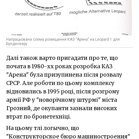
Напрацьована схема розміщення КАЗ "Арена" на Leopard 1 для
Бундесверу
Далі також варто пригадати про те, що
почата в 1980-хх роках розробка КАЗ
"Арена" була призупинена після розвалу
СРСР. Але роботи по цьому комплексу
відновились в 1995 році, після розгрому
армії РФ у "новорічному штурмі" міста
Грозний, де окупанти зазнали високих
втрат по бронетехніці.
На цьому тлі логычно, що
"Конструкторское бюро машиностроения"