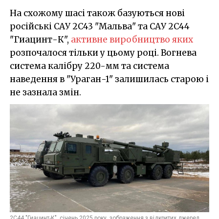
На схожому шасі також базуються нові
російські САУ 2С43 "Мальва" та САУ 2С44
"Гиацинт-К",
активне виробництво яких
розпочалося тільки у цьому році. Вогнева
система калібру 220-мм та система
наведення в "Ураган-1" залишилась старою і
не зазнала змін.
2С44 "Гиацинт-К", січень 2025 року, зображення з відкритих джерел