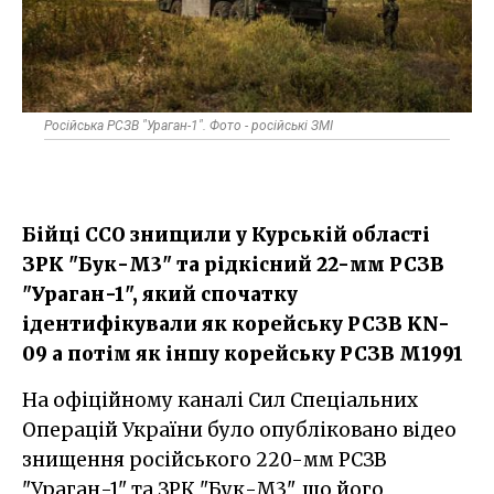
Російська РСЗВ "Ураган-1". Фото - російські ЗМІ
Бійці ССО знищили у Курській області
ЗРК "Бук-М3" та рідкісний 22-мм РСЗВ
"Ураган-1", який спочатку
ідентифікували як корейську РСЗВ KN-
09 а потім як іншу корейську РСЗВ M1991
На офіційному каналі Сил Спеціальних
Операцій України було опубліковано відео
знищення російського 220-мм РСЗВ
"Ураган-1" та ЗРК "Бук-М3", що його