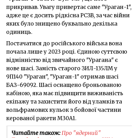
прикривав. Увагу привертає саме "Ураган-1",
адже це є досить рідкісна РСЗВ, за час війни
яких було знищено буквально декілька
одиниць.
Постачатися до російського війська вона
почала лише у 2023 році. Єдиною суттєвою
відмінністю від звичайного "Урагана" є
нове шасі. Замість старого ЗИЛ-135ЛМ у
9П140 "Ураган", "Ураган-1" отримав шасі
БАЗ-69092. Шасі оснащено броньованою
кабіною, яка має підвищити виживаність
екіпажу та захистити його від уламків та
вольфрамових кульок з бойової частини
керованої ракети M30A1.
Читайте також:
Про "ядерний"