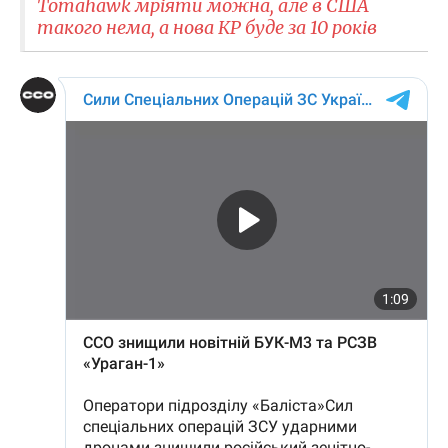
Tomahawk мріяти можна, але в США
такого нема, а нова КР буде за 10 років