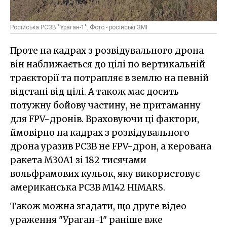
Російська РСЗВ "Ураган-1". Фото - російські ЗМІ
Проте на кадрах з розвідувального дрона
він наближається до цілі по вертикальній
траєкторії та потрапляє в землю на певній
відстані від цілі. А також має досить
потужну бойову частину, не притаманну
для FPV-дронів. Враховуючи ці фактори,
ймовірно на кадрах з розвідувального
дрона уразив РСЗВ не FPV-дрон, а керована
ракета M30A1 зі 182 тисячами
вольфрамових кульок, яку використовує
американська РСЗВ M142 HIMARS.
Також можна згадати, що друге відео
ураження "Ураган-1" раніше вже