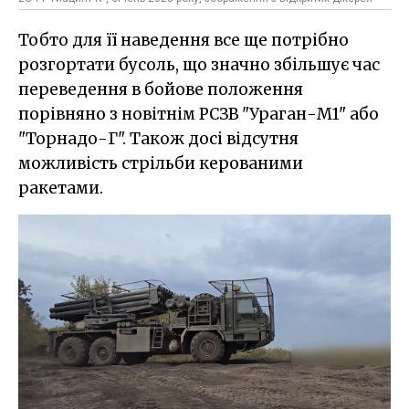
Тобто для її наведення все ще потрібно
розгортати бусоль, що значно збільшує час
переведення в бойове положення
порівняно з новітнім РСЗВ "Ураган-М1" або
"Торнадо-Г". Також досі відсутня
можливість стрільби керованими
ракетами.