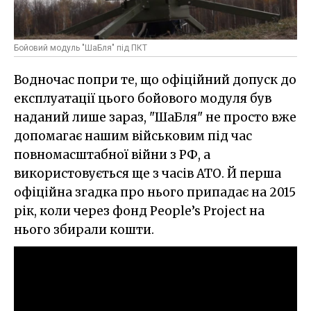
Бойовий модуль "ШаБля" під ПКТ
Водночас попри те, що офіційний допуск до
експлуатації цього бойового модуля був
наданий лише зараз, "ШаБля" не просто вже
допомагає нашим військовим під час
повномасштабної війни з РФ, а
використовується ще з часів АТО. Й перша
офіційна згадка про нього припадає на 2015
рік, коли через фонд People’s Project на
нього збирали кошти.