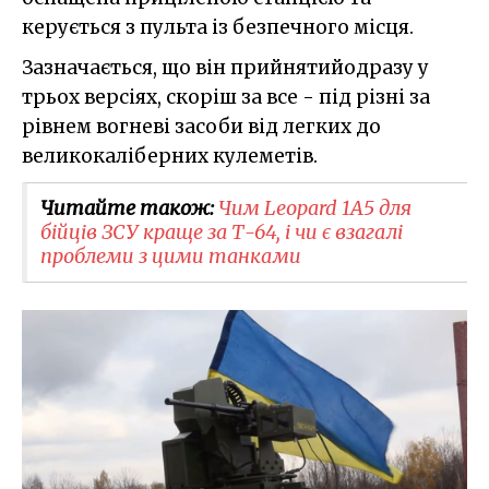
керується з пульта із безпечного місця.
Зазначається, що він прийнятийодразу у
трьох версіях, скоріш за все - під різні за
рівнем вогневі засоби від легких до
великокаліберних кулеметів.
Читайте також:
Чим Leopard 1A5 для
бійців ЗСУ краще за Т-64, і чи є взагалі
проблеми з цими танками