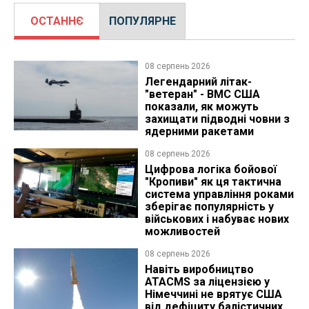
ОСТАННЄ
ПОПУЛЯРНЕ
08 серпень 2026
Легендарний літак-
"ветеран" - ВМС США
показали, як можуть
захищати підводні човни з
ядерними ракетами
08 серпень 2026
Цифрова логіка бойової
"Кропиви" як ця тактична
система управління роками
зберігає популярність у
військових і набуває нових
можливостей
08 серпень 2026
Навіть виробництво
ATACMS за ліцензією у
Німеччині не врятує США
від дефіциту балістичних