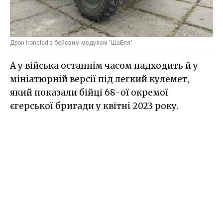
Дрон Ironclad з бойовим модулем "ШаБля"
А у війська останнім часом надходить й у
мініатюрній версії під легкий кулемет,
який показали бійці 68-ої окремої
єгерської бригади у квітні 2023 року.