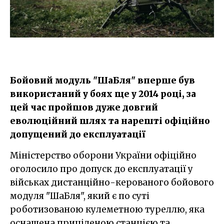
Бойовий модуль "ШаБля" вперше був
використаний у боях ще у 2014 році, за
цей час пройшов дуже довгий
еволюційний шлях та нарешті офіційно
допущений до експлуатації
Міністерство оборони України офіційно
оголосило про допуск до експлуатації у
військах дистанційно-керованого бойового
модуля "ШаБля", який є по суті
роботизованою кулеметною туреллю, яка
оснащена приціленою станцією та