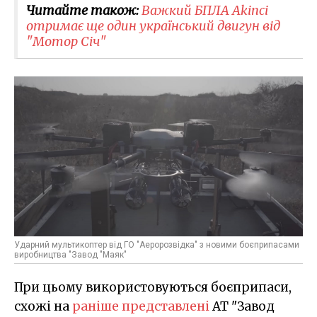
Читайте також:
Важкий БПЛА Akinci
отримає ще один український двигун від
"Мотор Січ"
Ударний мультикоптер від ГО "Аеророзвідка" з новими боєприпасами
виробництва "Завод "Маяк"
При цьому використовуються боєприпаси,
схожі на
раніше представлені
АТ "Завод