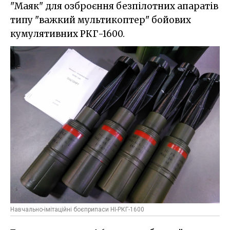
"Маяк" для озброєння безпілотних апаратів
типу "важкий мультикоптер" бойових
кумулятивних РКГ-1600.
Навчально-імітаційні боєприпаси HІ-РКГ-1600