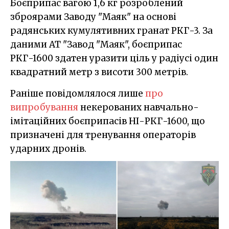
Боєприпас вагою 1,6 кг розроблений
зброярами Заводу "Маяк" на основі
радянських кумулятивних гранат РКГ-3. За
даними АТ "Завод "Маяк", боєприпас
РКГ-1600 здатен уразити ціль у радіусі один
квадратний метр з висоти 300 метрів.
Раніше повідомлялося лише
про
випробування
некерованих навчально-
імітаційних боєприпасів HІ-РКГ-1600, що
призначені для тренування операторів
ударних дронів.