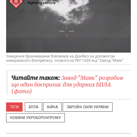
Знищення бронемашини бойовиків на Донбасі за допомогою
некерованого боєприпасу, схожого на РКГ-1600 від "Завод "Маяк"
Читайте також:
Завод "Маяк" розробив
ще один боєприпас для ударних БПЛА
(фото)
ТЕГИ
БПЛА
ВІЙНА
ЗБРОЙНІ СИЛИ УКРАЇНИ
НОВИНИ УКРОБОРОНПРОМУ