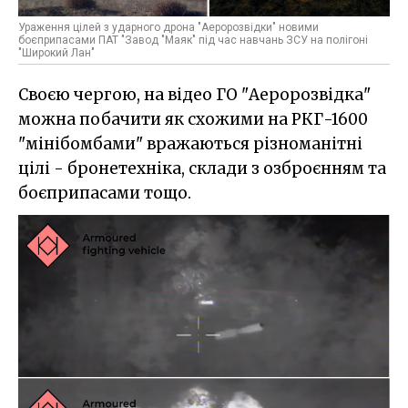
Ураження цілей з ударного дрона "Аеророзвідки" новими
боєприпасами ПАТ "Завод "Маяк" під час навчань ЗСУ на полігоні
"Широкий Лан"
Своєю чергою, на відео ГО "Аеророзвідка"
можна побачити як схожими на РКГ-1600
"мінібомбами" вражаються різноманітні
цілі - бронетехніка, склади з озброєнням та
боєприпасами тощо.