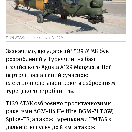
T129 ATAK після викатки з А-400М
Зазначимо, що ударний T129 ATAK був
розроблений у Туреччині на базі
італійського Agusta A129 Mangusta. Цей
вертоліт оснащений сучасною
електронікою, авіонікою та озброєнням
турецького виробництва.
T129 ATAK озброєнно протитанковими
ракетами AGM-114 Hellfire, BGM-71 TOW,
Spike-ER, а також турецькими UMTAS з
дальністю пуску до 8 км, а також