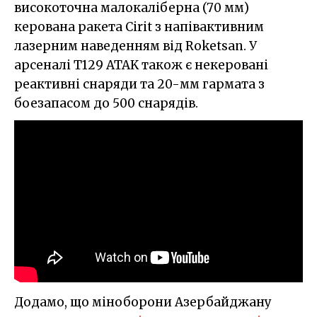
високоточна малокаліберна (70 мм)
керована ракета Cirit з напівактивним
лазерним наведенням від Roketsan. У
арсеналі T129 ATAK також є некеровані
реактивні снаряди та 20-мм гармата з
боезапасом до 500 снарядів.
Додамо, що міноборони Азербайджану