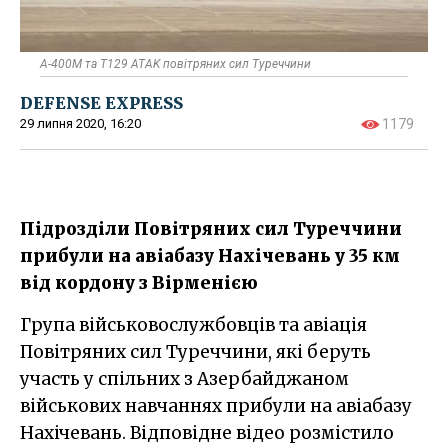
А-400М та T129 ATAK повітряних сил Туреччини
DEFENSE EXPRESS
29 липня 2020, 16:20
1179
Підрозділи Повітряних сил Туреччини
прибули на авіабазу Нахічевань у 35 км
від кордону з Вірменією
Група військовослужбовців та авіація
Повітряних сил Туреччини, які беруть
участь у спільних з Азербайджаном
військових навчаннях прибули на авіабазу
Нахічевань. Відповідне відео розмістило