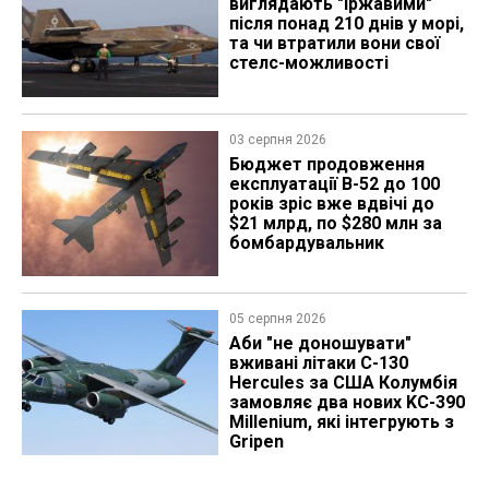
виглядають "іржавими"
після понад 210 днів у морі,
та чи втратили вони свої
стелс-можливості
03 серпня 2026
Бюджет продовження
експлуатації B-52 до 100
років зріс вже вдвічі до
$21 млрд, по $280 млн за
бомбардувальник
05 серпня 2026
Аби "не доношувати"
вживані літаки C-130
Hercules за США Колумбія
замовляє два нових KC-390
Millenium, які інтегрують з
Gripen