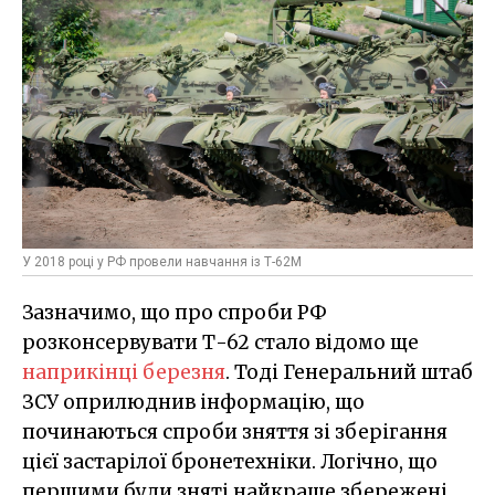
У 2018 році у РФ провели навчання із Т-62М
Зазначимо, що про спроби РФ
розконсервувати Т-62 стало відомо ще
наприкінці березня
. Тоді Генеральний штаб
ЗСУ оприлюднив інформацію, що
починаються спроби зняття зі зберігання
цієї застарілої бронетехніки. Логічно, що
першими були зняті найкраще збережені