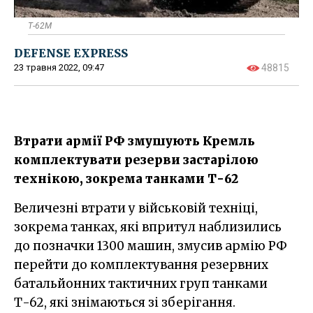
Т-62М
DEFENSE EXPRESS
23 травня 2022, 09:47
48815
Втрати армії РФ змушують Кремль
комплектувати резерви застарілою
технікою, зокрема танками Т-62
Величезні втрати у військовій техніці,
зокрема танках, які впритул наблизились
до позначки 1300 машин, змусив армію РФ
перейти до комплектування резервних
батальйонних тактичних груп танками
Т-62, які знімаються зі зберігання.