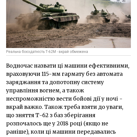
Реальна боєздатність Т-62М - вкрай обмежена
Водночас назвати ці машини ефективними,
враховуючи 115-мм гармату без автомата
заряджання та допотопну систему
управління вогнем, а також
неспроможністю вести бойові дії у ночі -
вкрай важко. Також треба взяти до уваги,
що зняття Т-62 з баз зберігання
розпочалось ще у 2018 році (якщо не
раніше), коли ці машини передавались