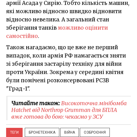
армії Асада у Сирію. Тобто кількість машин,
які можливо відносно швидко відновити
відносно невелика. А загальний стан
зберігання танків
можливо оцінити
самостійно
.
Також нагадаємо, що це вже не перший
випадок, коли армія РФ намагається зняти
зі зберігання застарілу техніку для війни
проти України. Зокрема у середині квітня
були помічені розконсервовані РСЗВ
"Град-1".
Читайте також:
Високоточна мінібомба
Hatchet від Northrop Grumman для БПЛА
вже готова до бою: чекаємо у ЗСУ
ТЕГИ
БРОНЕТЕХНІКА
ВІЙНА
ОЗБРОЄННЯ