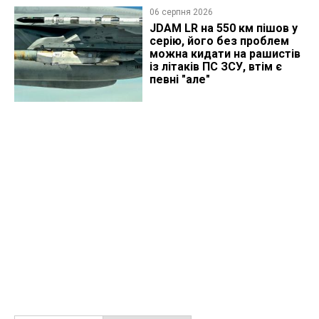
06 серпня 2026
JDAM LR на 550 км пішов у
серію, його без проблем
можна кидати на рашистів
із літаків ПС ЗСУ, втім є
певні "але"