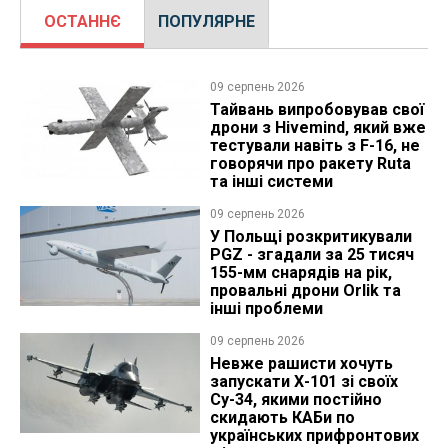
ОСТАННЄ
ПОПУЛЯРНЕ
09 серпень 2026
Тайвань випробовував свої
дрони з Hivemind, який вже
тестували навіть з F-16, не
говорячи про ракету Ruta
та інші системи
09 серпень 2026
У Польщі розкритикували
PGZ - згадали за 25 тисяч
155-мм снарядів на рік,
провальні дрони Orlik та
інші проблеми
09 серпень 2026
Невже рашисти хочуть
запускати Х-101 зі своїх
Су-34, якими постійно
скидають КАБи по
українських прифронтових