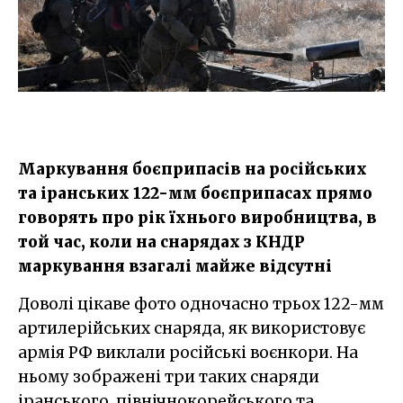
Маркування боєприпасів на російських
та іранських 122-мм боєприпасах прямо
говорять про рік їхнього виробництва, в
той час, коли на снарядах з КНДР
маркування взагалі майже відсутні
Доволі цікаве фото одночасно трьох 122-мм
артилерійських снаряда, як використовує
армія РФ виклали російські воєнкори. На
ньому зображені три таких снаряди
іранського, північнокорейського та