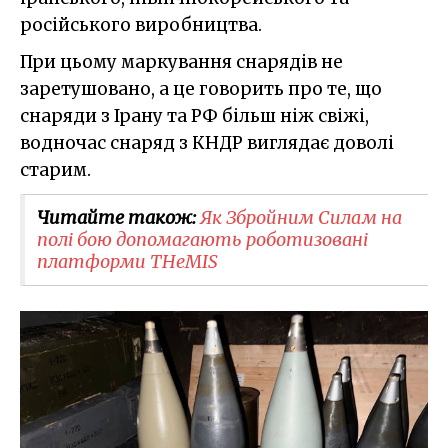
російського виробництва.
При цьому маркування снарядів не
заретушовано, а це говорить про те, що
снаряди з Ірану та РФ більш ніж свіжі,
водночас снаряд з КНДР виглядає доволі
старим.
Читайте також:
Як Збройним Силам на
полі бою допомагають роботизовані
платформи THeMIS