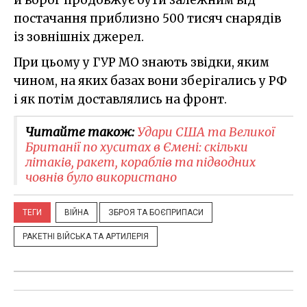
постачання приблизно 500 тисяч снарядів
із зовнішніх джерел.
При цьому у ГУР МО знають звідки, яким
чином, на яких базах вони зберігались у РФ
і як потім доставлялись на фронт.
Читайте також:
Удари США та Великої
Британії по хуситах в Ємені: скільки
літаків, ракет, кораблів та підводних
човнів було використано
ТЕГИ
ВІЙНА
ЗБРОЯ ТА БОЄПРИПАСИ
РАКЕТНІ ВІЙСЬКА ТА АРТИЛЕРІЯ