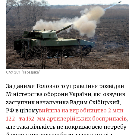
САУ 2С1 "Гвоздика"
За даними Головного управління розвідки
Міністерства оборони України, які озвучив
заступник начальника Вадим Скібіцький,
РФ в цілому
вийшла на виробництво 2 млн
122- та 152-мм артилерійських боєприпасів
,
але така кількість не покриває всю потребу
й ворог продовжує бути залежним від