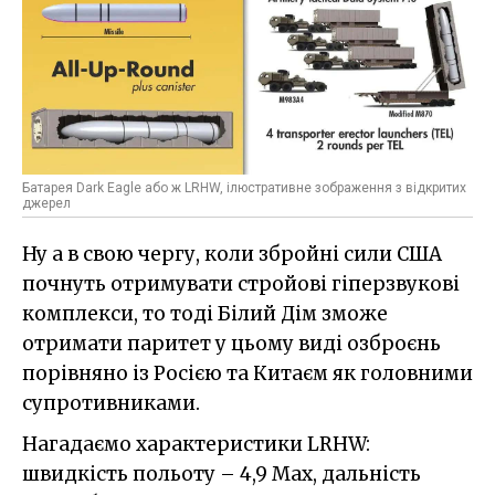
Батарея Dark Eagle або ж LRHW, ілюстративне зображення з відкритих
джерел
Ну а в свою чергу, коли збройні сили США
почнуть отримувати стройові гіперзвукові
комплекси, то тоді Білий Дім зможе
отримати паритет у цьому виді озброєнь
порівняно із Росією та Китаєм як головними
супротивниками.
Нагадаємо характеристики LRHW:
швидкість польоту – 4,9 Мах, дальність