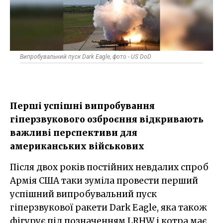
Випробувальний пуск Dark Eagle, фото - US DoD
Перші успішні випробування
гіперзвукового озброєння відкривають
важливі перспективи для
американських військових
Після двох років постійних невдалих спроб
Армія США таки зуміла провести перший
успішний випробувальний пуск
гіперзвукової ракети Dark Eagle, яка також
фігурує під позначенням LRHW і котра має