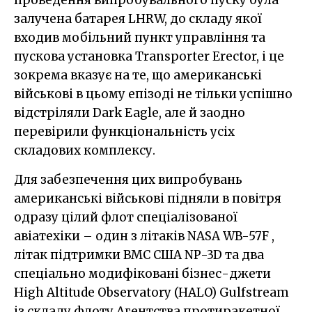
залучена батарея LHRW, до складу якої
входив мобільний пункт управління та
пускова установка Transporter Erector, і це
зокрема вказує на те, що американські
військові в цьому епізоді не тільки успішно
відстріляли Dark Eagle, але й заодно
перевірили функціональність усіх
складових комплексу.
Для забезпечення цих випробувань
американські військові підняли в повітря
одразу цілий флот спеціалізованої
авіатехіки – один з літаків NASA WB-57F ,
літак підтримки ВМС США NP-3D та два
спеціально модифіковані бізнес-джети
High Altitude Observatory (HALO) Gulfstream
із складу флоту Агентства протиракетної