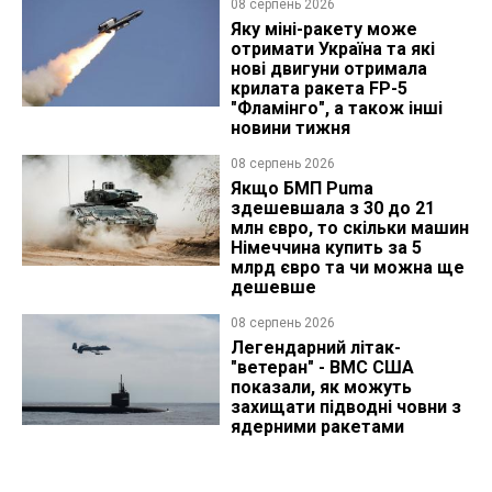
08 серпень 2026
Яку міні-ракету може
отримати Україна та які
нові двигуни отримала
крилата ракета FP-5
"Фламінго", а також інші
новини тижня
08 серпень 2026
Якщо БМП Puma
здешевшала з 30 до 21
млн євро, то скільки машин
Німеччина купить за 5
млрд євро та чи можна ще
дешевше
08 серпень 2026
Легендарний літак-
"ветеран" - ВМС США
показали, як можуть
захищати підводні човни з
ядерними ракетами