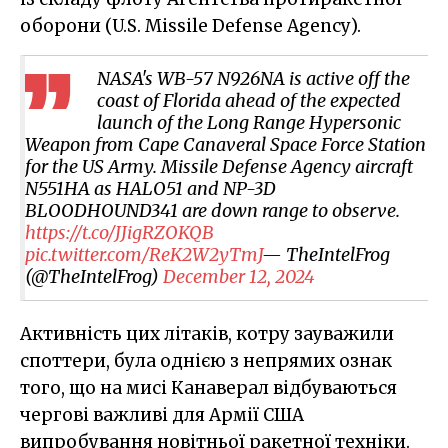
оборони (U.S. Missile Defense Agency).
NASA's WB-57 N926NA is active off the
coast of Florida ahead of the expected
launch of the Long Range Hypersonic
Weapon from Cape Canaveral Space Force Station
for the US Army. Missile Defense Agency aircraft
N551HA as HALO51 and NP-3D
BLOODHOUND341 are down range to observe.
https://t.co/JJigRZOKQB
pic.twitter.com/ReK2W2yTmJ
— TheIntelFrog
(@TheIntelFrog)
December 12, 2024
Активність цих літаків, котру зауважили
споттери, була однією з непрямих ознак
того, що на мисі Канаверал відбуваються
чергові важливі для Армії США
випробування новітньої ракетної техніки.