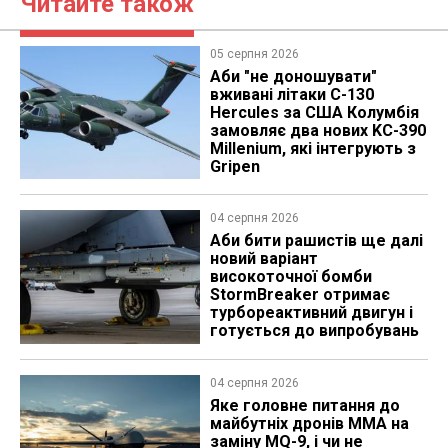
Читайте також
05 серпня 2026
Аби "не доношувати"
вживані літаки C-130
Hercules за США Колумбія
замовляє два нових KC-390
Millenium, які інтегрують з
Gripen
04 серпня 2026
Аби бити рашистів ще далі
новий варіант
високоточної бомби
StormBreaker отримає
турбореактивний двигун і
готується до випробувань
04 серпня 2026
Яке головне питання до
майбутніх дронів MMA на
заміну MQ-9, і чи не