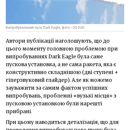
Випробувальний пуск Dark Eagle, фото - US DoD
Автори публікації наголошують, що до
цього моменту головною проблемою при
випробуваннях Dark Eagle була саме
пускова установка, а не сама ракета, яка є
конструктивно складнішою (дві ступені +
гіперзвуковий глайдер). Але як можемо
зауважити за самим фактом успішних
випробувань, проблемні «вузькі місця» з
пусковою установкою були нарешті
прибрані.
При цьому наводиться деталізація, що для
проведення випробувального пуску була