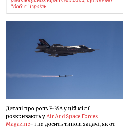
революційних вірних відомих, що точно
"доб'є" Ізраїль
Деталі про роль F-35A у цій місії
розкривають у
Air And Space Forces
Magazine
- і це досить типові задачі, як от