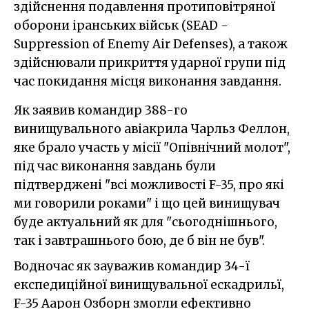
здійснення подавлення протиповітряної
оборони іранських військ (SEAD -
Suppression of Enemy Air Defenses), а також
здійснювали прикриття ударної групи під
час покидання місця виконання завдання.
Як заявив командир 388-го
винищувального авіакрила Чарльз Феллон,
яке брало участь у місії "Опівнічний молот",
під час виконання завдань були
підтверджені "всі можливості F-35, про які
ми говорили роками" і що цей винищувач
буде актуальний як для "сьогоднішнього,
так і завтрашнього бою, де б він не був".
Водночас як зауважив командир 34-ї
експедиційної винищувальної ескадрильї,
F-35 Аарон Озборн змогли ефективно