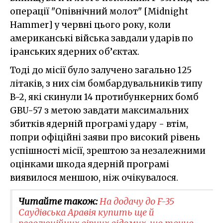
операції "Опівнічний молот" [Midnight
Hammer] у червні цього року, коли
американські війська завдали ударів по
іранських ядерних об’єктах.
Тоді до місії було залучено загально 125
літаків, з них сім бомбардувальників типу
B-2, які скинули 14 протибункерних бомб
GBU-57 з метою завдати максимальних
збитків ядерній програмі удару - втім,
попри офіційні заяви про високий рівень
успішності місії, зрештою за незалежними
оцінками шкода ядерній програмі
виявилося меншою, ніж очікувалося.
Читайте також:
На додачу до F-35
Саудівська Аравія купить ще й