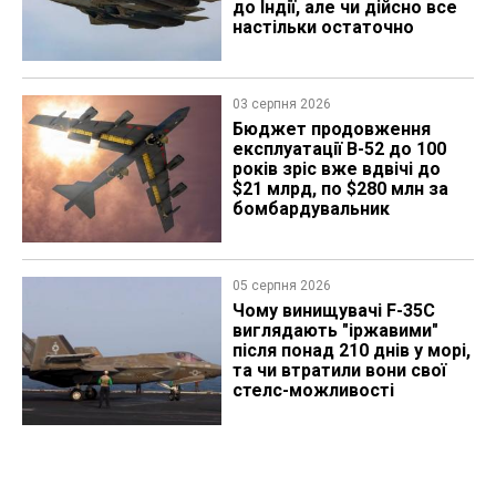
до Індії, але чи дійсно все
настільки остаточно
03 серпня 2026
Бюджет продовження
експлуатації B-52 до 100
років зріс вже вдвічі до
$21 млрд, по $280 млн за
бомбардувальник
05 серпня 2026
Чому винищувачі F-35C
виглядають "іржавими"
після понад 210 днів у морі,
та чи втратили вони свої
стелс-можливості