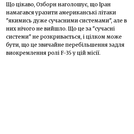
Що цікаво, Озборн наголошує, що Іран
намагався уразити американські літаки
"якимись дуже сучасними системами", але в
них нічого не вийшло. Що це за "сучасні
системи" не розкривається, і цілком може
бути, що це звичайне перебільшення задля
виокремлення ролі F-35 у цій місії.