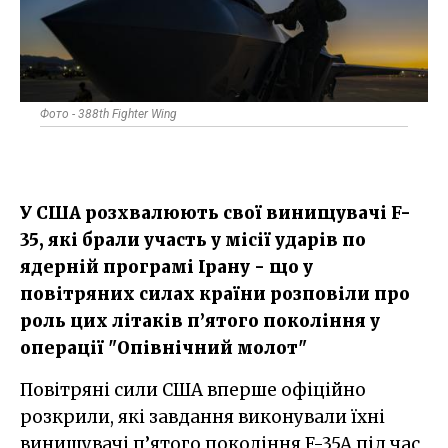
Фото - 388th Fighter Wing
У США розхвалюють свої винищувачі F-
35, які брали участь у місії ударів по
ядерній програмі Ірану - що у
повітряних силах країни розповіли про
роль цих літаків п’ятого покоління у
операції "Опівнічний молот"
Повітряні сили США вперше офіційно
розкрили, які завдання виконували їхні
винищувачі п’ятого покоління F-35A під час