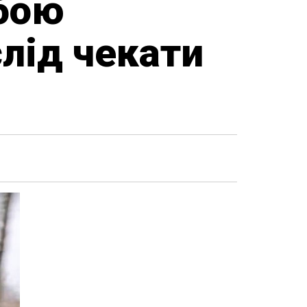
обою
слід чекати