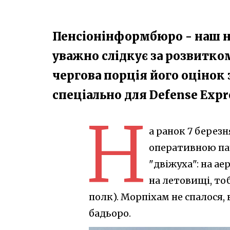
Пенсіонінформбюро - наш н
уважно слідкує за розвитко
чергова порція його оцінок
спеціально для Defense Expr
Н
а ранок 7 берез
оперативною пау
"двіжуха": на а
на летовищі, то
полк). Морпіхам не спалося, 
бадьоро.