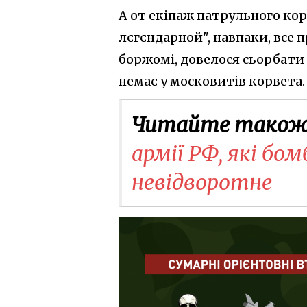
А от екіпаж патрульного ко
лєгєндарной", навпаки, все п
боржомі, довелося сьорбати
немає у моск
овитів корвет
а.
Читайте також
армії РФ, які бо
невідворотне