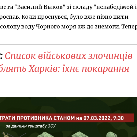
рвета "Василий Б
ыков" зі складу "нєпабєдімой і
роспав. Коли проснувся, було вже пізно пити
 солону воду Чорного моря аж до
знемоги. Тепе
:
Список військових злочинців
мблять Харків: їхнє покарання