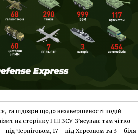
я, та підозри щодо незавершеності подій
ізит на сторінку ГШ ЗСУ. З’ясував: там чітко
– під Черніговом, 17 – під Херсоном та 3 – біля