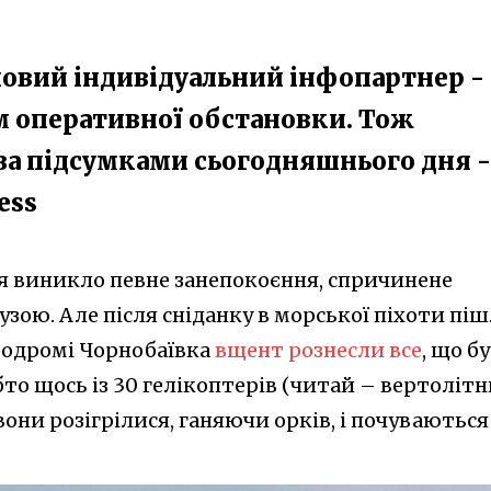
овий індивідуальний інфопартнер -
м оперативної обстановки. Тож
 за підсумками сьогодняшнього дня -
ess
ня виникло певне занепокоєння, спричинене
зою. Але після сніданку в морської піхоти піш
еродромі Чорнобаївка
вщент рознесли все
, що б
бто щось із 30 гелікоптерів (читай – вертоліт
вони розігрілися, ганяючи орків, і почуваються