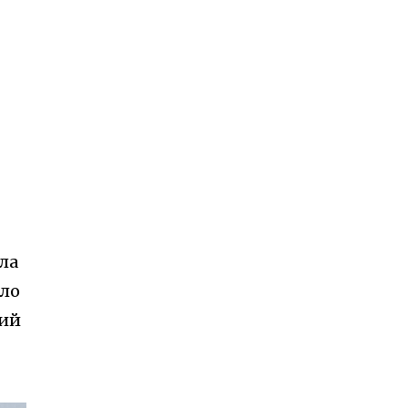
ла
уло
ний