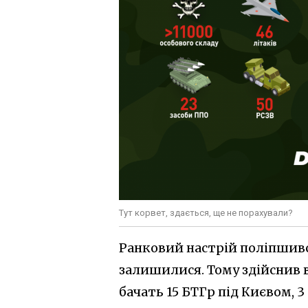
Тут корвет, здається, ще не порахували?
Ранковий настрій по
ліпшивс
залишилися. Тому здійснив в
бачать 15 БТГр під Києвом, 3 