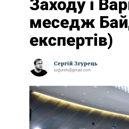
Заходу і Ва
меседж Бай
експертів)
Сергій Згурець
szgurets@gmail.com