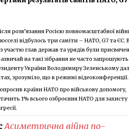
після розв’язання Росією повномасштабної війн
юсселі відбулось три саміти – НАТО, G7 та ЄС. В
х з участю глав держав та урядів були присвячен
. Зазвичай на такі зібрання не часто запрошують
президенту України Володимиру Зеленському да
ітах, зрозуміло, що в режимі відеоконференції.
попросив країни НАТО про військову допомогу,
стачить 1% всього озброєння НАТО для захисту
гресії.
:
Асиметрична війна по-