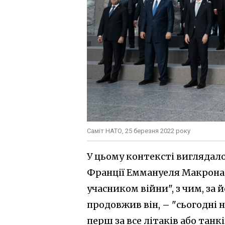
Саміт НАТО, 25 березня 2022 року
У цьому контексті виглядал
Франції Еммануеля Макрона,
учасником війни", з чим, за й
продовжив він,
–
"сьогодні н
перш за все літаків або танкі