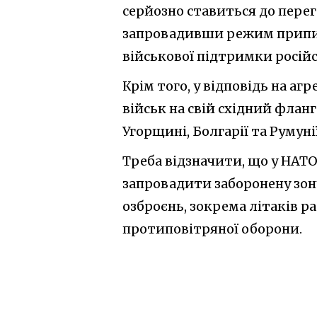
серйозно ставиться до перег
запровадивши режим припин
військової підтримки російс
Крім того, у відповідь на а
військ на свій східний фланг
Угорщині, Болгарії та Румунії
Треба відзначити, що у НАТО
запровадити заборонену зон
озброєнь, зокрема літаків р
протиповітряної оборони.