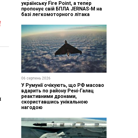
українську Fire Point, а тепер
пропонує свій БПЛА JERNAS-M на
базі легкомоторного літака
я
06 серпень 2026
У Румунії очікують, що РФ масово
вдарить по району Рені-Галац
реактивними дронами,
и
скориставшись унікальною
нагодою