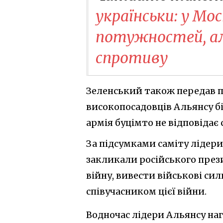
українськи: у Мо
потужностей, але
спротиву
Зеленський також передав п
високопосадовців Альянсу бі
армія буцімто не відповідає
За підсумками саміту лідери 
закликали російського пре
війну, вивести військові сил
співучасником цієї війни.
Водночас лідери Альянсу на