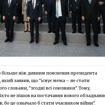
о більше ніж дивним пояснення президента
 який заявив, що "існує межа
–
не стати
ого словами, "згодні всі союзники". Тому,
іхто не пішов на постачання нового обладнанн
в, бо це означало б стати учасником війни".