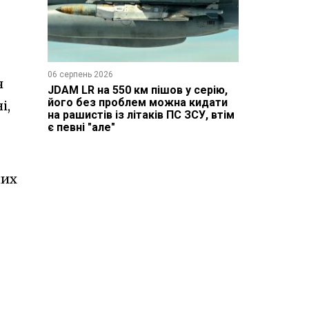
06 серпень 2026
ч
JDAM LR на 550 км пішов у серію,
його без проблем можна кидати
і,
на рашистів із літаків ПС ЗСУ, втім
є певні "але"
них