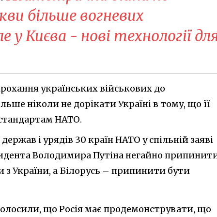
скви більше вогневих
 у Києва - нові технології дл
рохання українських військових до
льше ніколи не дорікати Україні в тому, що її
 стандартам НАТО.
держав і урядів 30 країн НАТО у спільній заяві
зидента Володимира Путіна негайно припинит
и з України, а Білорусь – припинити бути
голосили, що Росія має продемонструвати, що