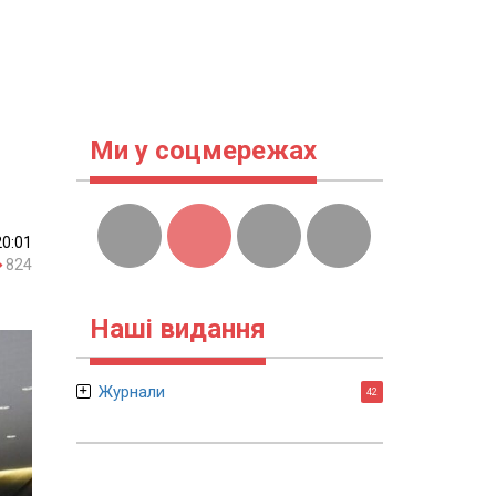
Ми у соцмережах
20:01
824
Наші видання
Журнали
42