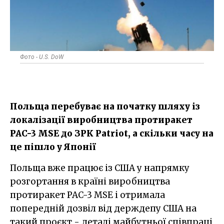
Фото - U.S. DoW
Польща перебуває на початку шляху із
локалізації виробництва протиракет
PAC-3 MSE до ЗРК Patriot, а скільки часу на
це пішло у Японії
Польща вже працює із США у напрямку
розгортання в країні виробництва
протиракет PAC-3 MSE і отримала
попередній дозвіл від держдепу США на
такий проєкт - деталі майбутньої співпраці