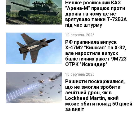
Невже російський КАЗ
"Арена-М" працює проти
дронів та чому це не
врятувало танки Т-72Б3А
під час штурму
10 серпень 2026
РФ припинила випуск
Х-47М2 "Кинжал" та Х-32,
але наростила випуск
балістичних ракет 9М723
ОТРК "Искандер"
10 серпень 2026
Рашисти поскаржилися,
що не змогли зробити
зенітний дрон, як в
Lockheed Martin, який
може збити понад 50 цілей
за виліт