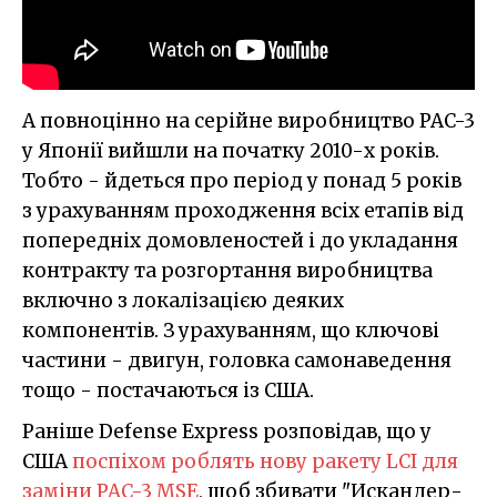
А повноцінно на серійне виробництво PAC-3
у Японії вийшли на початку 2010-х років.
Тобто - йдеться про період у понад 5 років
з урахуванням проходження всіх етапів від
попередніх домовленостей і до укладання
контракту та розгортання виробництва
включно з локалізацією деяких
компонентів. З урахуванням, що ключові
частини - двигун, головка самонаведення
тощо - постачаються із США.
Раніше Defense Express розповідав, що у
США
поспіхом роблять нову ракету LCI для
заміни PAC-3 MSE
, щоб збивати "Искандер-