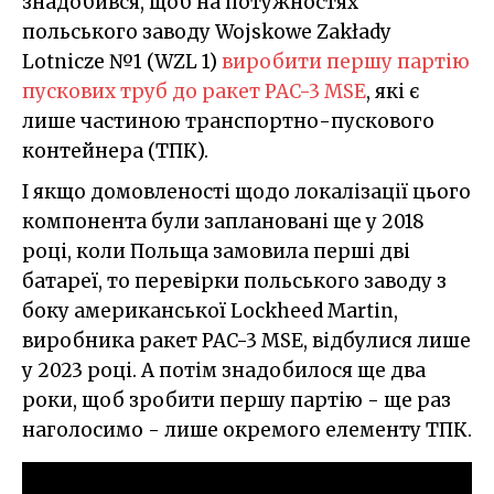
знадобився, щоб на потужностях
польського заводу Wojskowe Zakłady
Lotnicze №1 (WZL 1)
виробити першу партію
пускових труб до ракет PAC-3 MSE
, які є
лише частиною транспортно-пускового
контейнера (ТПК).
І якщо домовленості щодо локалізації цього
компонента були заплановані ще у 2018
році, коли Польща замовила перші дві
батареї, то перевірки польського заводу з
боку американської Lockheed Martin,
виробника ракет PAC-3 MSE, відбулися лише
у 2023 році. А потім знадобилося ще два
роки, щоб зробити першу партію - ще раз
наголосимо - лише окремого елементу ТПК.