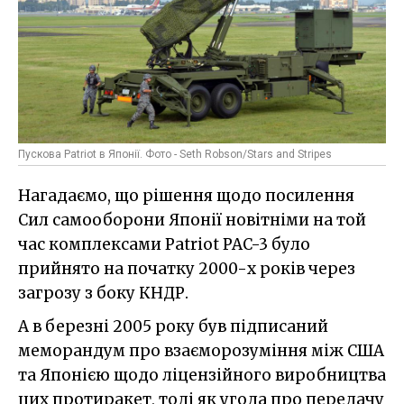
Пускова Patriot в Японії. Фото - Seth Robson/Stars and Stripes
Нагадаємо, що рішення щодо посилення
Сил самооборони Японії новітніми на той
час комплексами Patriot PAC-3 було
прийнято на початку 2000-х років через
загрозу з боку КНДР.
А в березні 2005 року був підписаний
меморандум про взаєморозуміння між США
та Японією щодо ліцензійного виробництва
цих протиракет, тоді як угода про передачу