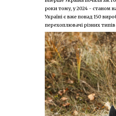
Вперше Україна почала засто
роки тому, у 2024 - станом н
Україні є вже понад 150 вир
перехоплювачі різних типів п