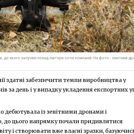
к, до якого залучені понад півтори сотні компаній. На фото - зенітний др
нії здатні забезпечити темпи виробництва у
ів за день і у випадку укладення експортних у
шно дебютувала із зенітними дронами і
, до цього напрямку почали придивлятися
світу і створювати вже власні зразки, базуючис