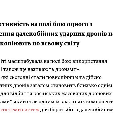
тивність на полі бою одного з
ння далекобійних ударних дронів н
 копіюють по всьому світу
віті масштабувала на полі бою використання
які також ще називають дронами-
які сьогодні стали повноцінним та дійсно
ітних дронів загалом становить близько однієї
м для відбиття російських масованих дронових
ами", який став одним із важливих компонент
ь системи систем
для боротьби із далекобійни