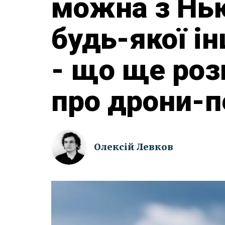
можна з Нь
будь-якої ін
- що ще роз
про дрони-п
Олексій Левков