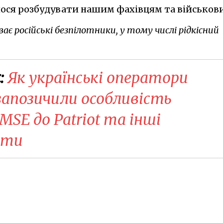
ося розбудувати нашим фахівцям та військов
ає російські безпілотники, у тому числі рідкісний
:
Як українські оператори
запозичили особливість
MSE до Patriot та інші
оти