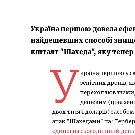
Україна першою довела ефек
найдешевших способі знище
кшталт "Шахеда", яку тепер
У
країна першою у с
зенітних дронів, 
перехоплювачами, 
дешевим (ціна зен
двох тисяч доларів) засобо
атак "Шахедами" та "Гербер
єдиної на сьогоднішній ден