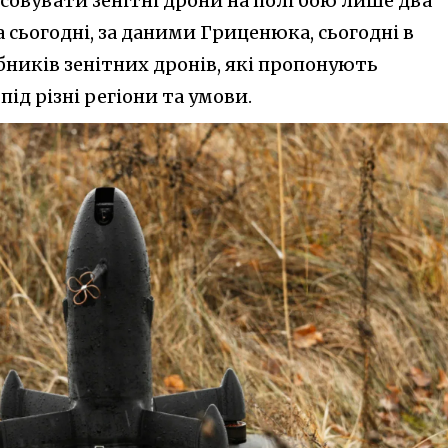
совувати зенітні дрони на полі бою лише два
а сьогодні, за даними Гриценюка, сьогодні в
обників зенітних дронів, які пропонують
ід різні регіони та умови.