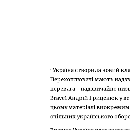
"Україна створила новий клас 
Перехоплювачі мають надзви
перевага - надзвичайно низь
Brave1 Андрій Гриценюк у в
цьому матеріалі виокремимо 
очільник українського обор