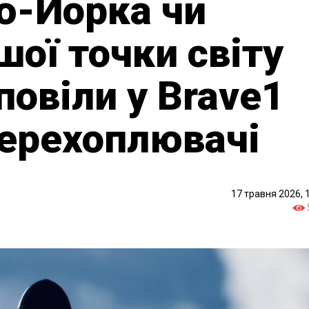
ю-Йорка чи
шої точки світу
повіли у Brave1
ерехоплювачі
17 травня 2026, 