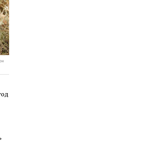
он
год
ь