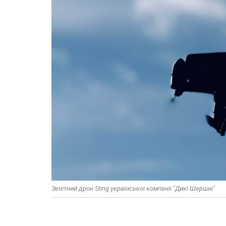
Зенітний дрон Sting української компанії "Дикі Шершні"