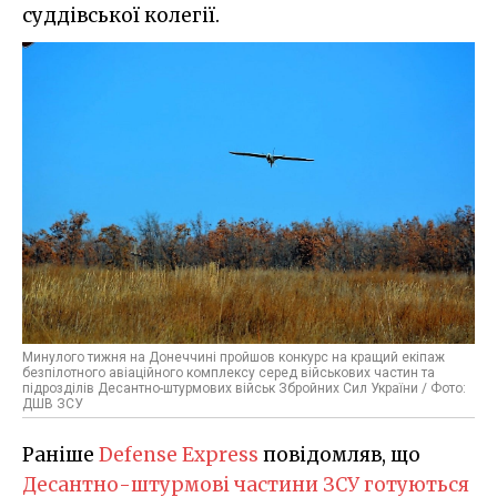
суддівської колегії.
Минулого тижня на Донеччині пройшов конкурс на кращий екіпаж
безпілотного авіаційного комплексу серед військових частин та
підрозділів Десантно-штурмових військ Збройних Сил України / Фото:
ДШВ ЗСУ
Раніше
Defense Express
повідомляв, що
Десантно-штурмові частини ЗСУ готуються