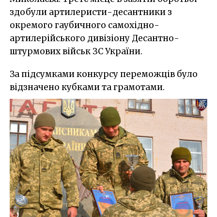
здобули артилеристи-десантники з
окремого гаубичного самохідно-
артилерійського дивізіону Десантно-
штурмових військ ЗС України.
За підсумками конкурсу переможців було
відзначено кубками та грамотами.