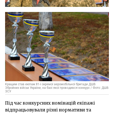
Кращим став екіпаж 81-ї окремої аеромобільної бригади ДШВ
Збройних військ України, на базі якої проводився конкурс / Фото: ДШВ
ЗСУ
Під час конкурсних номінацій екіпажі
відпрацьовували різні нормативи та