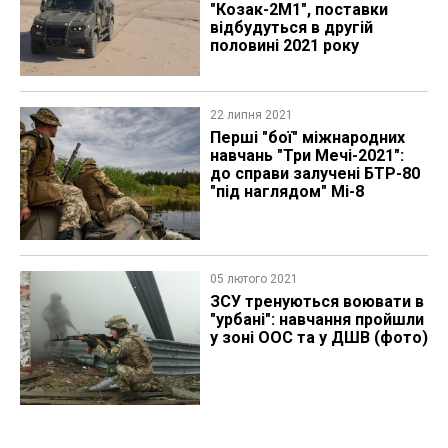
"Козак-2М1", поставки
відбудуться в другій
половині 2021 року
22 липня 2021
Перші "бої" міжнародних
навчань "Три Мечі-2021":
до справи залучені БТР-80
"під наглядом" Мі-8
05 лютого 2021
​ЗСУ тренуються воювати в
"урбані": навчання пройшли
у зоні ООС та у ДШВ (фото)