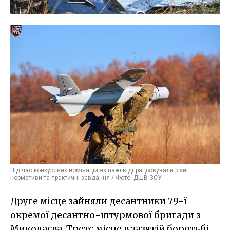
Під час конкурсних номінацій екіпажі відпрацьовували різні
нормативи та практичні завдання / Фото: ДШВ ЗСУ
Друге місце зайняли десантники 79-ї
окремої десантно-штурмової бригади з
Миколаєва. Третє місце в зазятій боротьбі