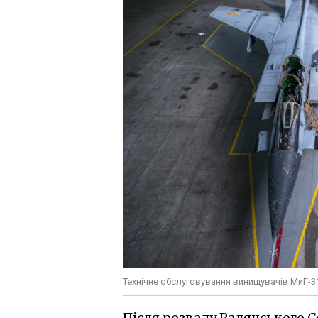
Технічне обслуговування винищувачів МиГ-3
Після розвалу Радянського Со