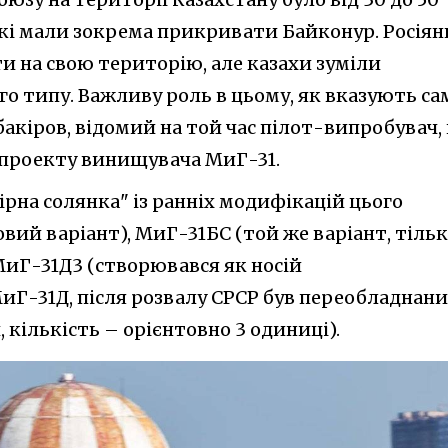
кі мали зокрема прикривати Байконур. Росіян
ти на свою територію, але казахи зуміли
ого типу. Важливу роль в цьому, як вказують са
бакіров, відомий на той час пілот-випробувач,
у проекту винищувача МиГ-31.
бірна солянка" із ранніх модифікацій цього
вий варіант), МиГ-31БС (той же варіант, тіль
МиГ-31Д3 (створювався як носій
Г-31Д, після розвалу СРСР був переобладнан
кількість – орієнтовно 3 одиниці).