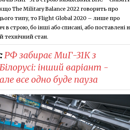
кщо The Military Balance 2022 говорить про
цього типу, то Flight Global 2020 – лише про
в строю, бо інші або списані, або поставлені 
й технічний стан.
:
РФ забирає МиГ-31К з
ілорусі: інший варіант -
але все одно буде пауза