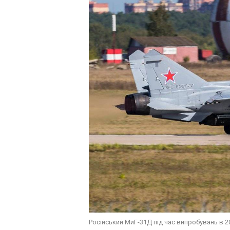
Російський МиГ-31Д під час випробувань в 2