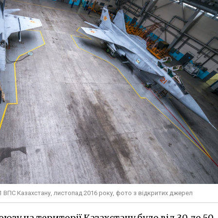
1 ВПС Казахстану, листопад 2016 року, фото з відкритих джерел
юзу на території Казахстану було від 30 до 50