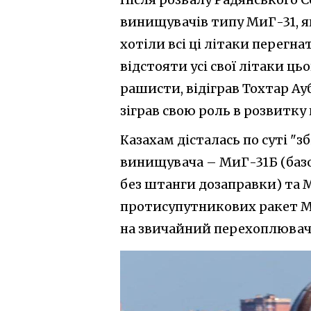
винищувачів типу МиГ-31, я
хотіли всі ці літаки перегна
відстояти усі свої літаки ць
рашисти, відіграв Тохтар Ау
зіграв свою роль в розвитк
Казахам дісталась по суті "з
винищувача – МиГ-31Б (базо
без штанги дозаправки) та 
протисупутникових ракет Ми
на звичайний перехоплювач, 