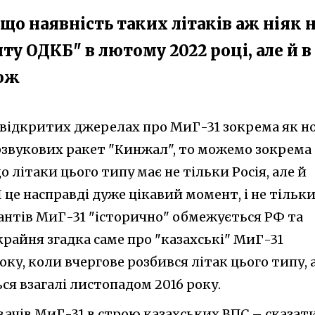
 що наявність таких літаків аж ніяк 
ту ОДКБ" в лютому 2022 році, але й в
кож
 відкритих джерелах про МиГ-31 зокрема як но
рзвукових ракет "Кинжал", то можемо зокрема
о літаки цього типу має не тільки Росія, але й
І це насправді дуже цікавий момент, і не тільк
тантів МиГ-31 "історично" обмежується РФ та
крайня згадка саме про "казахські" МиГ-31
ку, коли вчергове розбився літак цього типу, 
ся взагалі листопадом 2016 року.
вачів МиГ-31 в строю казахських ВПС – сказат