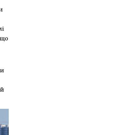
и
мі
 що
ки
ий