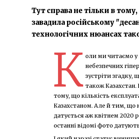
Тут справа не тільки в тому,
завадила російському "десан
технологічних нюансах та
К
оли ми читаємо у
небезпечних гіпе
зустріти згадку, щ
також Казахстан. 
тому, що кількість експлуа
Казахстаном. Але й тим, що 
датується аж квітнем 2020 ро
останні відомі фото датують
І який наразі статус винищу