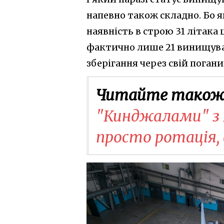
напевно також складно. Бо я
наявність в строю 31 літака 
фактично лише 21 винищувач 
зберігання через свій погани
Читайте також
"Кинджалами" з Б
просто ротація, 