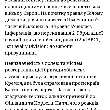
планів щодо зменшення чисельності своїх
військ у Європі. На початку травня у Білому
домі пригрозили вивести з Німеччини п'ять
тисяч військових, а 13 травня з'явилась
інформація, що перекидання 2-ї бригадної
групи 1-ї кавалерійської дивізії (2nd ABCT,
1st Cavalry Division) до Європи
призупинили.
Невизначеність з долею та місцем
розгортання цієї бригади збіглась з
активізацією дуже агресивної риторики
Кремля, яка була спрямована проти країн
Балтії, в першу чергу - Латвії, а також
згадувань територіальних претензій до
Фінляндії та Норвегії. На тлі чого реакція
європейських політиків на рішення США