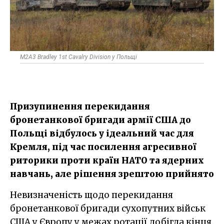
M2A3 Bradley 1st Cavalry Division у Польщі
Призупинення перекидання
бронетанкової бригади армії США до
Польщі відбулось у ідеальний час для
Кремля, під час посилення агресивної
риторики проти країн НАТО та ядерних
навчань, але рішення зрештою прийнято
Невизначеність щодо перекидання
бронетанкової бригади сухопутних військ
США у Європу у межах ротації добігла кінця.