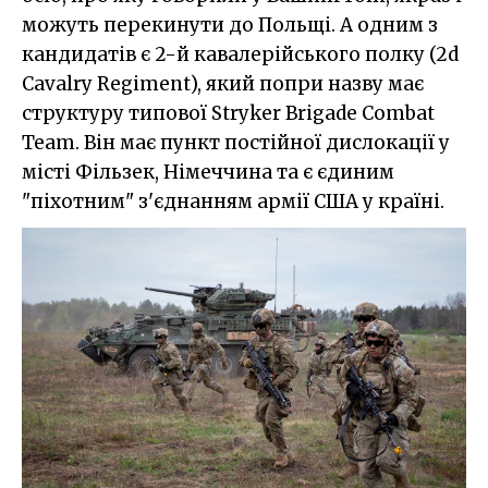
можуть перекинути до Польщі. А одним з
кандидатів є 2-й кавалерійського полку (2d
Cavalry Regiment), який попри назву має
структуру типової Stryker Brigade Combat
Team. Він має пункт постійної дислокації у
місті Фільзек, Німеччина та є єдиним
"піхотним" з'єднанням армії США у країні.