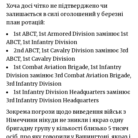
Хоча досі чітко не підтверджено чи
залишається в силі оголошений у березні
план ротацій:
1st ABCT, 1st Armored Division замінює 1st
ABCT, 1st Infantry Division
2nd ABCT, 1st Cavalry Division замінює 3rd
ABCT, 1st Cavalry Division
1st Combat Aviation Brigade, 1st Infantry
Division замінює 3rd Combat Aviation Brigade,
3rd Infantry Division
1st Infantry Division Headquarters замінює
3rd Infantry Division Headquarters
Зокрема погрози щодо виведення військ з
Німеччини нікуди не зникли і якраз одну
бригадну групу у кількості близько 5 тисяч
осіб, про яку говорили у Вашингтоні, якраз і