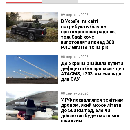
09 серпень 2026
В Україні та світі
потребують більше
протидронових радарів,
тож Saab хоче
виготовляти понад 300
РЛС Giraffe 1X на рік
08 серпень 2026
Де Україна знайшла купити
дефіцитні боєприпаси - це і
ATACMS, і 203-мм снаряди
для САУ
08 серпень 2026
У РФ похвалилися зенітним
дроном, який може літати
до 560 км/год, але чи
дійсно він буде настільки
швидким