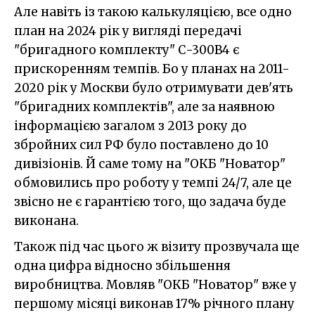
Але навіть із такою калькуляцією, все одно
план на 2024 рік у вигляді передачі
"бригадного комплекту" С-300В4 є
прискоренням темпів. Бо у планах на 2011-
2020 рік у Москви було отримувати дев'ять
"бригадних комплектів", але за наявною
інформацією загалом з 2013 року до
збройних сил РФ було поставлено до 10
дивізіонів. Й саме тому на "ОКБ "Новатор"
обмовились про роботу у темпі 24/7, але це
звісно не є гарантією того, що задача буде
виконана.
Також під час цього ж візиту прозвучала ще
одна цифра відносно збільшення
виробництва. Мовляв "ОКБ "Новатор" вже у
першому місяці виконав 17% річного плану