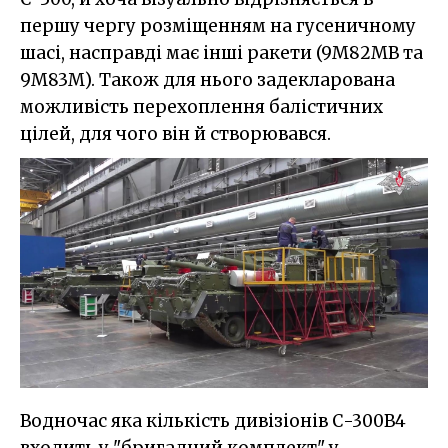
першу чергу розміщенням на гусеничному
шасі, насправді має інші ракети (9М82МВ та
9М83М). Також для нього задекларована
можливість перехоплення балістичних
цілей, для чого він й створювався.
Водночас яка кількість дивізіонів С-300В4
входить у "бригадний комплект" у