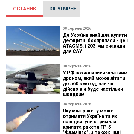
ОСТАННЄ
ПОПУЛЯРНЕ
08 серпень 2026
Де Україна знайшла купити
дефіцитні боєприпаси - це і
ATACMS, і 203-мм снаряди
для САУ
08 серпень 2026
У РФ похвалилися зенітним
дроном, який може літати
до 560 км/год, але чи
дійсно він буде настільки
швидким
08 серпень 2026
Яку міні-ракету може
отримати Україна та які
нові двигуни отримала
крилата ракета FP-5
"Фламінго", а також інші