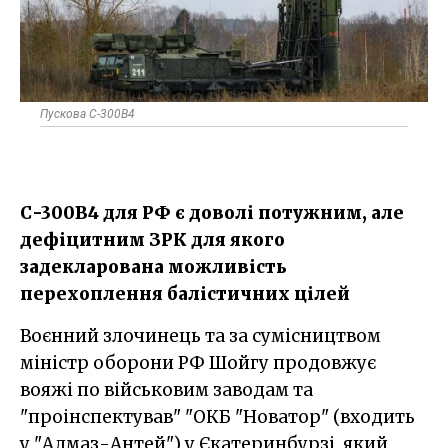
Пускова С-300В4
С-300В4 для РФ є доволі потужним, але
дефіцитним ЗРК для якого
задекларована можливість
перехоплення балістичних цілей
Воєнний злочинець та за сумісництвом
міністр оборони РФ Шойгу продовжує
вояжі по військовим заводам та
"проінспектував" "ОКБ "Новатор" (входить
у "Алмаз-Антей") у Єкатеринбурзі, який