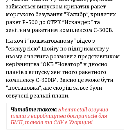
займається випуском крилатих ракет
морського базування "Калибр", крилатих
ракет Р-500 до ОТРК "Искандер" та
зенітним ракетним комплексом С-300В.
На хоч і "пошматованому" відео з
"екскурсією" Шойгу по підприємству у
ньому є частина розмови з представником
керівництва "ОКБ "Новатор" відносно
планів з випуску зенітного ракетного
комплексу С-300В4. Звісно це може бути
"постановка", але скоріш за все були
озвучені реальні плани.
Читайте також:
Rheinmetall озвучив
плани з виробництва боєприпасів для
БМП, танків та САУ в Угорщині