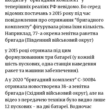
теперішніх реаліях РФ невідомо. Бо серед
відомих постачань з 2015 року під час
повідомлення про отримання "бригадного
комплекту" фігурувала різна їхня кількість.
Наприклад, 77-а окрема зенітна ракетна
бригада (Південний військовий округ)
у 2015 році отримала під цим
формулюванням три батареї (у кожній
шість пускових, одна станція наведення
ракет та машини забезпечення).
А у 2020 "бригадний комплект" С-300В4
отримала новостворена 38-а зенітна
бригада (Східний військовий округ), але на
відео з передачею техніки було видно лише
12 пускових - на дві батареї. Водночас