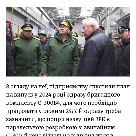
З огляду на неї, підприємству спустили план
на випуск у 2024 році одразу бригадного
комплекту С-300В4, для чого необхідно
працювати у режимі 24/7. Й одразу треба
зазначити, що попри назву, цей ЗРК є
паралельною розробкою зі звичайним
С-300, й хоча візуально відрізняється в