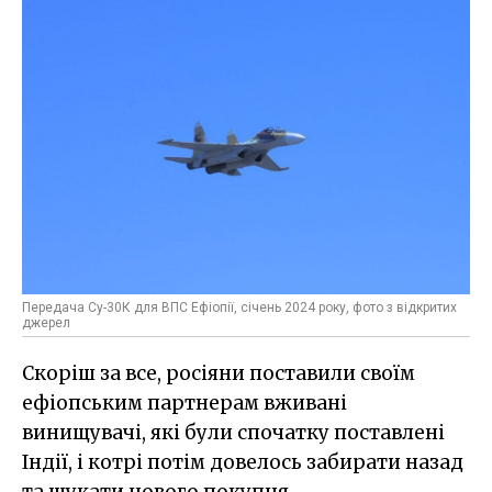
Передача Су-30К для ВПС Ефіопії, січень 2024 року, фото з відкритих
джерел
Скоріш за все, росіяни поставили своїм
ефіопським партнерам вживані
винищувачі, які були спочатку поставлені
Індії, і котрі потім довелось забирати назад