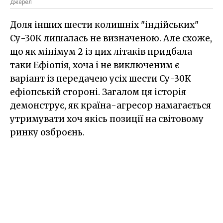
джерел
Доля інших шести колишніх "індійських"
Су-30К лишалась не визначеною. Але схоже,
що як мінімум 2 із цих літаків придбала
таки Ефіопія, хоча і не виключеним є
варіант із передачею усіх шести Су-30К
ефіопській стороні. Загалом ця історія
демонструє, як країна-агресор намагається
утримувати хоч якісь позиції на світовому
ринку озброєнь.