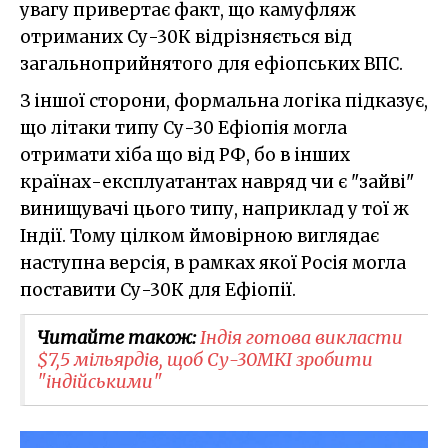
увагу привертає факт, що камуфляж
отриманих Су-30К відрізняється від
загальноприйнятого для ефіопських ВПС.
З іншої сторони, формальна логіка підказує,
що літаки типу Су-30 Ефіопія могла
отримати хіба що від РФ, бо в інших
країнах-експлуатантах навряд чи є "зайві"
винищувачі цього типу, наприклад у тої ж
Індії. Тому цілком ймовірною виглядає
наступна версія, в рамках якої Росія могла
поставити Су-30К для Ефіопії.
Читайте також:
Індія готова викласти
$7,5 мільярдів, щоб Су-30МКІ зробити
"індійськими"