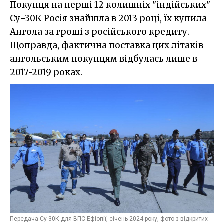
Покупця на перші 12 колишніх "індійських"
Су-30К Росія знайшла в 2013 році, їх купила
Ангола за гроші з російського кредиту.
Щоправда, фактична поставка цих літаків
ангольським покупцям відбулась лише в
2017-2019 роках.
Передача Су-30К для ВПС Ефіопії, січень 2024 року, фото з відкритих