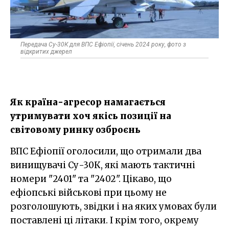
Передача Су-30К для ВПС Ефіопії, січень 2024 року, фото з
відкритих джерел
Як країна-агресор намагається
утримувати хоч якісь позиції на
світовому ринку озброєнь
ВПС Ефіопії оголосили, що отримали два
винищувачі Су-30К, які мають тактичні
номери "2401" та "2402". Цікаво, що
ефіопські військові при цьому не
розголошують, звідки і на яких умовах були
поставлені ці літаки. І крім того, окрему