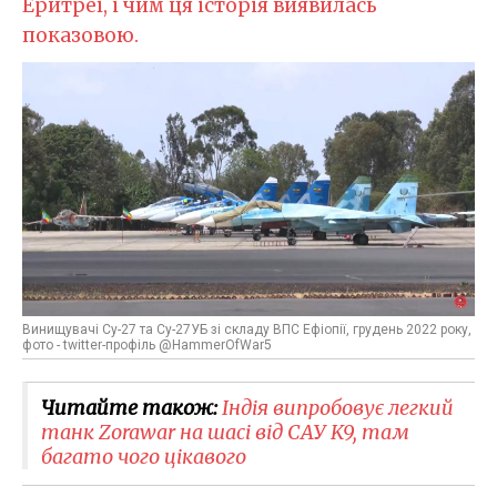
Еритреї, і чим ця історія виявилась
показовою.
Винищувачі Су-27 та Су-27УБ зі складу ВПС Ефіопії, грудень 2022 року,
фото - twitter-профіль @HammerOfWar5
Читайте також:
Індія випробовує легкий
танк Zorawar на шасі від САУ K9, там
багато чого цікавого