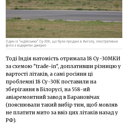
Один із "індійських" Су-30К, що були продані в Анголу, ілюстративне
фото з відкритих джерел
Тоді Індія натомість отримала 18 Су-30МКИ
за схемою "trade-in", доплативши різницю у
вартості літаків, а самі росіяни ці
проблемні 18 Су-30К поставили на
зберігання в Білорусі, на 558-ий
авіаремонтний завод в Барановічах
(пояснювали такий вибір тим, щоб мовляв
не платити мито за ввіз цих літаків назад у
РФ).