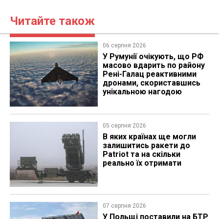
Читайте також
06 серпня 2026
У Румунії очікують, що РФ
масово вдарить по району
Рені-Галац реактивними
дронами, скориставшись
унікальною нагодою
05 серпня 2026
В яких країнах ще могли
залишитись ракети до
Patriot та на скільки
реально їх отримати
07 серпня 2026
У Польщі поставили на БТР