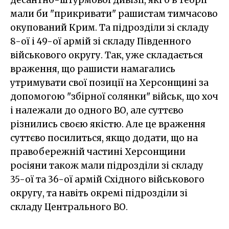
десантно-штурмової дивізії, які б в теорії
мали би "прикривати" рашистам тимчасово
окупований Крим. Та підрозділи зі складу
8-ої і 49-ої армій зі складу Південного
військового округу. Так, уже складається
враження, що рашисти намагались
утримувати свої позиції на Херсонщині за
допомогою "збірної солянки" військ, що хоч
і належали до одного ВО, але суттєво
різнились своєю якістю. Але це враження
суттєво посилиться, якщо додати, що на
правобережній частині Херсонщини
росіяни також мали підрозділи зі складу
35-ої та 36-ої армій Східного військового
округу, та навіть окремі підрозділи зі
складу Центрального ВО.