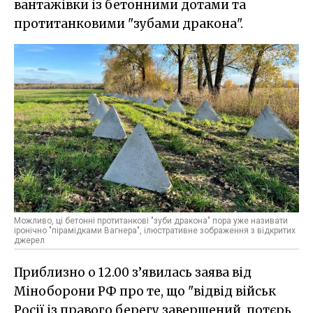
вантажівки із бетонними дотами та
протитанковими "зубами дракона".
Можливо, ці бетонні протитанкові "зуби дракона" пора уже називати
іронічно "пірамідками Вагнера", ілюстративне зображення з відкритих
джерел
Приблизно о 12.00 з’явилась заява від
Міноборони РФ про те, що "відвід військ
Росії із правого берегу завершений, потєрь