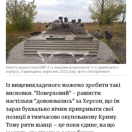
Кинута рашистська БМП-2 із знаками розрізнення 3-го армійського
корпусу, Харківщина, вересень 2022 року, фото ілюстративне
Із вищевикладеного можемо зробити такі
висновки. "Поверховий" - рашисти
настільки "довоювались" за Херсон, що їм
зараз буквально нічим прикривати свої
позиції в тимчасово окупованому Криму.
Тому рити шанці – це поки єдине, на що