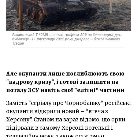
Рашистський Т-62МВ, що став трофеєм ЗСУ на Херсонщині, дата
публікації - 11 листопада 2022 року, джерело - Ukraine Weapons
Tracker
Але окупанти лише поглиблюють свою
"кадрову кризу", і готові залишити на
поталу ЗСУ навіть свої "елітні" частини
Замість "серіалу про Чорнобаївку" російські
окупанти відкрили новий – "втеча з
Херсону". Станом на зараз відомо, що орки
підірвали в самому Херсоні котельні і
телевізійну вежу, також остаточно