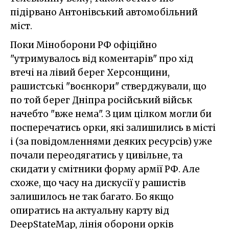
підірвано Антонівський автомобільний
міст.
Поки Міноборони РФ офіційно
"утримувалось від коментарів" про хід
втечі на лівий берег Херсонщини,
рашистські "воєнкори" стверджували, що
по той берег Дніпра російський військ
начебто "вже нема". З цим цілком могли би
посперечатись орки, які залишились в місті
і (за повідомленнями деяких ресурсів) уже
почали переодягатись у цивільне, та
скидати у смітники форму армії РФ. Але
схоже, що часу на дискусії у рашистів
залишилось не так багато. Бо якщо
опиратись на актуальну карту від
DeepStateMap, лінія оборони орків