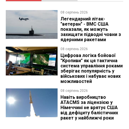
08 серпень 2026
Легендарний літак-
"ветеран" - ВМС США
показали, як можуть
захищати підводні човни з
ядерними ракетами
08 серпень 2026
Цифрова логіка бойової
"Кропиви" як ця тактична
система управління роками
зберігає популярність у
військових і набуває нових
можливостей
08 серпень 2026
Навіть виробництво
ATACMS за ліцензією у
Німеччині не врятує США
від дефіциту балістичних
ракет у найближчі роки