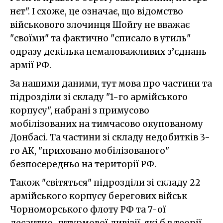
нєт". І схоже, це означає, що відомство
військового злочинця Шойгу не вважає
"своїми" та фактично "списало в утиль"
одразу декілька немаловажливих з’єднань
армії РФ.
За нашими даними, тут мова про частини та
підрозділи зі складу "1-го армійського
корпусу", набрані з примусово
мобілізованих на тимчасово окупованому
Донбасі. Та частини зі складу недобитків 3-
го АК, "приховано мобілізованого"
безпосередньо на території РФ.
Також "світяться" підрозділи зі складу 22
армійського корпусу берегових військ
Чорноморського флоту РФ та 7-ої