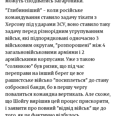
можуть сподіватись загарбники.
"Глибинніший" - коли російське
командування ставило задачу тікати з
Херсону під ударами ЗСУ, воно ставило таку
задачу перед різнорідним угрупуванням
військ, які підпорядковані одночасно 3
військовим округам, "розпорошені" між 4
загальновійськовими арміями і 2
армійськими корпусами. Уже з такою
"солянкою" був ризик, що під час
переправи на інший берег це все
рашистське військо "посиплеться" до стану
озброєної банди, бо в першу чергу
повалиться командна вертикаль. Але схоже,
що Шойгу вирішив цей процес прискорити,
і заявити про повний "відвід військ" ще до
того, як це фактично відбулось.