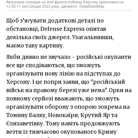
Актуальна ситуація на лінії фронту поблизу Херсону орієнтовно на
12.00 11 листопада 2022 року, джерело - DeepStateMap
Щоб з’ясувати додаткові деталі по
обстановці, Defense Express опитав
декілька своїх джерел. Узагальнивши,
маємо таку картину.
Якби дивно не звучало - російські окупанти
все ще сподіваються, що зможуть
організувати нову лінію на підступах до
Херсону. І це попри заяви, що "російський
військ на правому березі уже нема". Орки на
повному серйозі вважають, що зможуть
організувати оборону з опорою зокрема на
Томину Балку, Новокаїри, Крутий Яр та
Єлизаветівку. Тому навіть продовжують
везти із тимчасово окупованого Криму