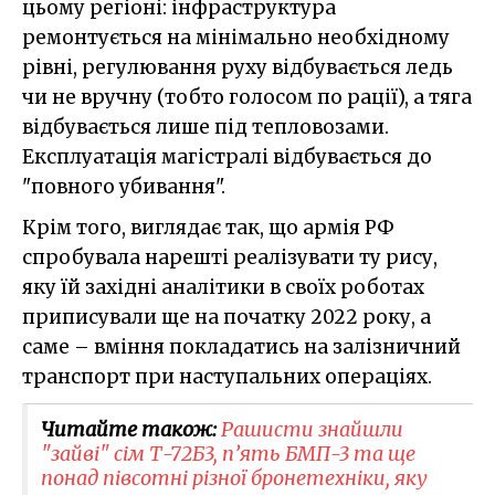
цьому регіоні: інфраструктура
ремонтується на мінімально необхідному
рівні, регулювання руху відбувається ледь
чи не вручну (тобто голосом по рації), а тяга
відбувається лише під тепловозами.
Експлуатація магістралі відбувається до
"повного убивання".
Крім того, виглядає так, що армія РФ
спробувала нарешті реалізувати ту рису,
яку їй західні аналітики в своїх роботах
приписували ще на початку 2022 року, а
саме – вміння покладатись на залізничний
транспорт при наступальних операціях.
Читайте також:
Рашисти знайшли
"зайві" сім Т-72Б3, п’ять БМП-3 та ще
понад півсотні різної бронетехніки, яку