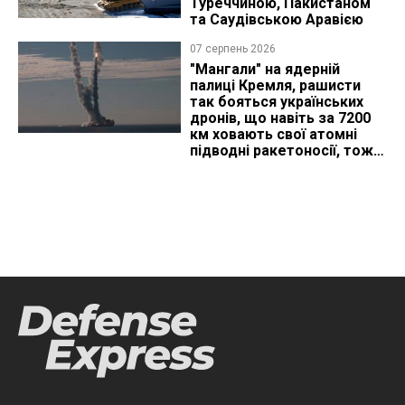
Туреччиною, Пакистаном
та Саудівською Аравією
07 серпень 2026
"Мангали" на ядерній
палиці Кремля, рашисти
так бояться українських
дронів, що навіть за 7200
км ховають свої атомні
підводні ракетоносії, тож
що видно з космосу