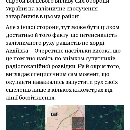
спроби вогневого впливу Сил оборони
України на залізничне сполучення
загарбників в цьому районі.
Але з іншої сторони, тут може бути цілком
достатньо й того факту, що інтенсивність
залізничного руху рашистів по хорді
Авдіївка – Очеретине настільки висока, що
це помітно навіть по знімкам супутників
радіолокаційної розвідки. Ну й окрім того,
виглядає специфічним сам момент, що
окупанти наважались запустити рух своїх
ешелонів лише в кількох кілометрах від
лінії боєзіткнення.