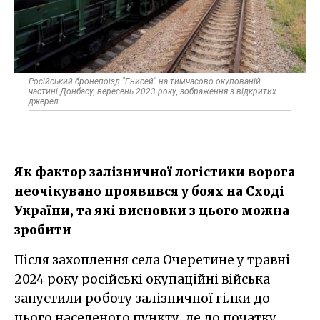
Російський бронепоїзд "Енисей" на тимчасово окупованій
частині Донбасу, вересень 2023 року, зображення з відкритих
джерел
Як фактор залізничної логістики ворога
неочікувано проявився у боях на Сході
України, та які висновки з цього можна
зробити
Після захоплення села Очеретине у травні
2024 року російські окупаційні війська
запустили роботу залізничної гілки до
цього населеного пункту, де до початку