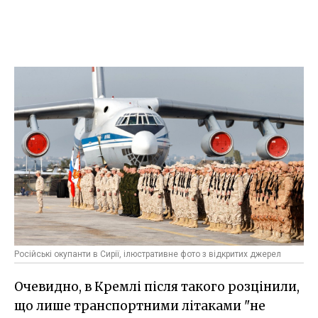
Російські окупанти в Сирії, ілюстративне фото з відкритих джерел
Очевидно, в Кремлі після такого розцінили,
що лише транспортними літаками "не