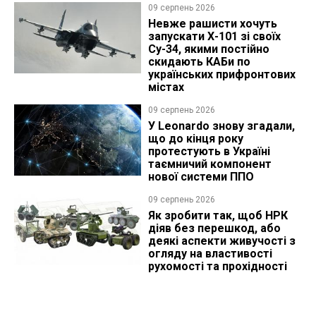
09 серпень 2026
Невже рашисти хочуть
запускати Х-101 зі своїх
Су-34, якими постійно
скидають КАБи по
українських прифронтових
містах
09 серпень 2026
У Leonardo знову згадали,
що до кінця року
протестують в Україні
таємничий компонент
нової системи ППО
09 серпень 2026
Як зробити так, щоб НРК
діяв без перешкод, або
деякі аспекти живучості з
огляду на властивості
рухомості та прохідності