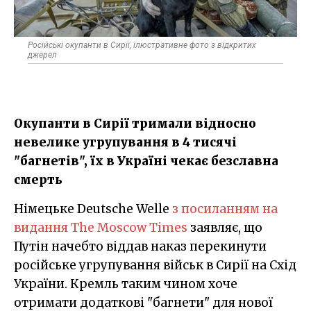
Російські окупанти в Сирії, ілюстративне фото з відкритих
джерел
Окупанти в Сирії тримали відносно
невелике угрупування в 4 тисячі
"багнетів", їх в Україні чекає безславна
смерть
Німецьке Deutsche Welle
з посиланням на
видання The Moscow Times
заявляє, що
Путін начебто віддав наказ перекинути
російське угрупування військ в Сирії на Схід
України. Кремль таким чином хоче
отримати додаткові "багнети" для нової