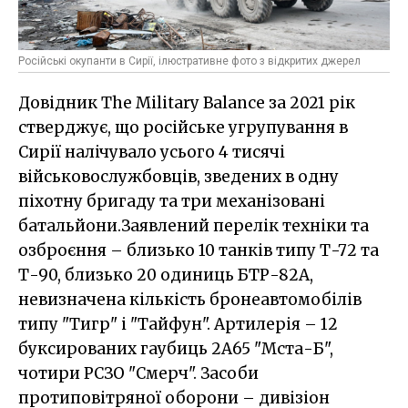
Російські окупанти в Сирії, ілюстративне фото з відкритих джерел
Довідник The Military Balance за 2021 рік
стверджує, що російське угрупування в
Сирії налічувало усього 4 тисячі
військовослужбовців, зведених в одну
піхотну бригаду та три механізовані
батальйони.Заявлений перелік техніки та
озброєння – близько 10 танків типу Т-72 та
Т-90, близько 20 одиниць БТР-82А,
невизначена кількість бронеавтомобілів
типу "Тигр" і "Тайфун". Артилерія – 12
буксированих гаубиць 2A65 "Мста-Б",
чотири РСЗО "Смерч". Засоби
протиповітряної оборони – дивізіон