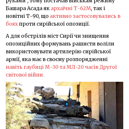
руками", тому постачав військам режиму
Башара Асада як
архаїчні Т-62М
, так і
новітні Т-90, що
активно застосовувались в
боях
проти сирійської опозиції.
А для обстрілів міст Сирії чи знищення
опозиційних формувань рашисти воліли
використовувати артилерію сирійської
армії, яка має в своєму розпорядженні
навіть гаубиці М-30 та МЛ-20 часів Другої
світової війни.