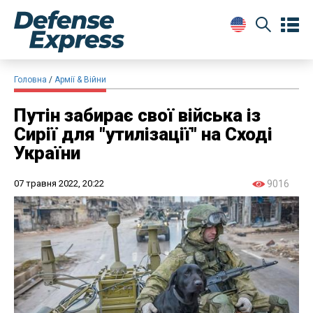
Головна
Армії & Війни
Путін забирає свої війська із
Сирії для "утилізації" на Сході
України
07 травня 2022, 20:22
9016