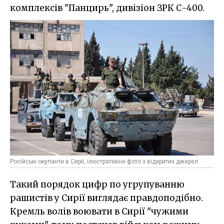
комплексів "Панцирь", дивізіон ЗРК С-400.
Російські окупанти в Сирії, ілюстративне фото з відкритих джерел
Такий порядок цифр по угрупуванню
рашистів у Сирії виглядає правдоподібно.
Кремль волів воювати в Сирії "чужими