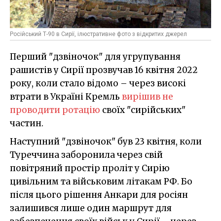
Російський Т-90 в Сирії, ілюстративне фото з відкритих джерел
Перший "дзвіночок" для угрупування
рашистів у Сирії прозвучав 16 квітня 2022
року, коли стало відомо – через високі
втрати в Україні Кремль
вирішив не
проводити ротацію
своїх "сирійських"
частин.
Наступний "дзвіночок" був 23 квітня, коли
Туреччина заборонила через свій
повітряний простір проліт у Сирію
цивільним та військовим літакам РФ. Бо
після цього рішення Анкари для росіян
залишився лише один маршрут для