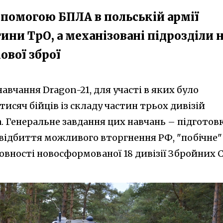
допомогою БПЛА в польській армії
ни ТрО, а механізовані підрозділи 
ової зброї
авчання Dragon-21, для участі в яких було
тисяч бійців із складу частин трьох дивізій
. Генеральне завдання цих навчань – підготов
 відбиття можливого вторгнення РФ, "побічне"
овності новосформованої 18 дивізії Збройних 