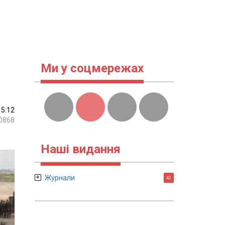
Ми у соцмережах
15:12
0868
Наші видання
Журнали
42