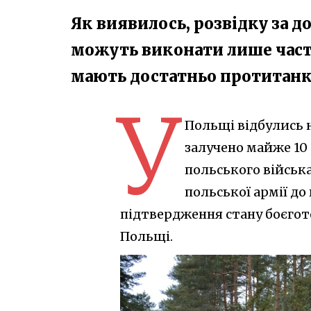
Як виявилось, розвідку за 
можуть виконати лише части
мають достатньо протитанк
У
Польщі відбулись н
залучено майже 10 
польського війська
польської армії до
підтвердження стану боєгот
Польщі.