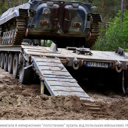
имагала й непересічних "логістичних" зусиль від польських військових. 