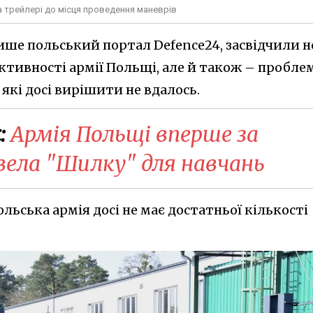
а трейлері до місця проведення маневрів
 пише польський портал Defence24, засвідчили н
ктивності армії Польщі, але й також – пробле
 які досі вирішити не вдалось.
:
Армія Польщі вперше за
вела "Шилку" для навчань
ьська армія досі не має достатньої кількості