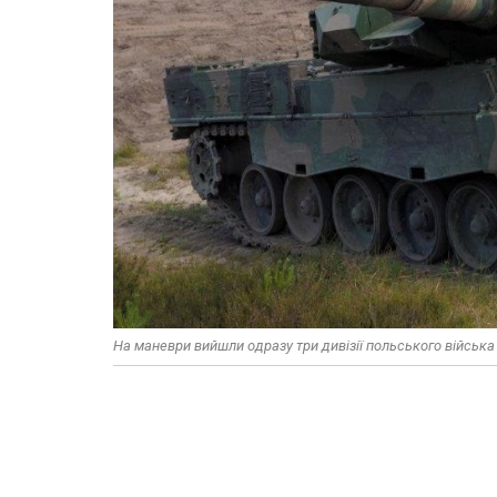
На маневри вийшли одразу три дивізії польського війська