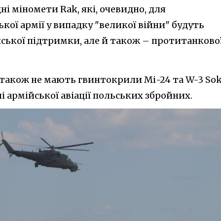
ні міномети Rak, які, очевидно, для
кої армії у випадку "великої війни" будуть
йської підтримки, але й також – протитанково
також не мають гвинтокрили Мі-24 та W-3 Sok
 армійської авіації польських збройних.