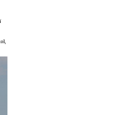
ї
ol,