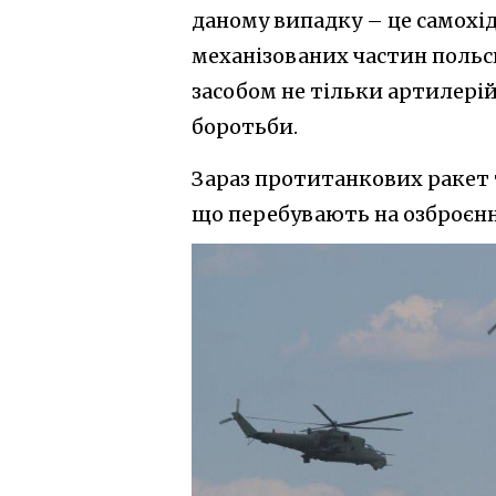
даному випадку – це самохід
механізованих частин польсь
засобом не тільки артилері
боротьби.
Зараз протитанкових ракет 
що перебувають на озброєнні