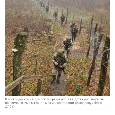
В прикордонному відомстві прораховують та відстежують ймовірні
напрямки, якими мігрантів можуть доставляти до кордону./ Фото:
ДПСУ