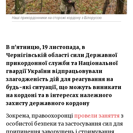
Наші прикордонники на сторожі кордону з Білоруссю
В п’ятницю, 19 листопада, в
Чернігівській області сили Державної
прикордонної служби та Національної
гвардії України відпрацьовували
злагодженість дій для реагування на
будь-які ситуації, що можуть виникати
на кордоні та в інтересах належного
захисту державного кордону
Зокрема, правоохоронці
провели заняття
з
особистої безпеки та застосування сил для
припинення заворушень і стримування