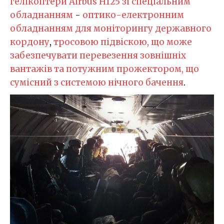
гелікоптери Airbus Н125 зі спеціальним
обладнанням
-
оптико-електронним
обладнанням для моніторингу державного
кордону
,
тросовою підвіскою, що може
забезпечувати перевезення зовнішніх
вантажів та потужним прожектором, що
сумісний з системою нічного бачення
.