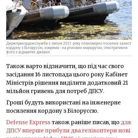
Держприкордонслужба з липня 2021 року планомірно посилює захист
кордону з Білоруссю, зокрема - на річкових маршрутах, ілюстративне
фото з відкритих джерел
Також варто відзначити, що під час свого
засідання 16 листопада цього року Кабінет
Міністрів рішення виділити додатковий 21
мільйон гривень для потреб ДПСУ.
Гроші будуть використані на інженерне
посилення кордону з Білоруссю.
Defense Express
також раніше писав, що
для
ДПСУ вперше прибули два гелікоптери нові