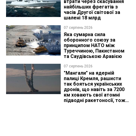
втрати через скасування
найбільших фрегатів з
часів Другої світової за
шалені 18 млрд
07 серпень 2026
Яка сумарна сила
оборонного союзу за
принципом НАТО між
Туреччиною, Пакистаном
та Саудівською Аравією
07 серпень 2026
"Мангали" на ядерній
палиці Кремля, рашисти
так бояться українських
дронів, що навіть за 7200
км ховають свої атомні
підводні ракетоносії, тож
що видно з космосу