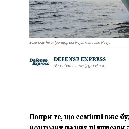
Есмінець River (рендер від Royal Canadian Navy)
DEFENSE EXPRESS
ukr.defense.news@gmail.com
Попри те, що есмінці вже бу
контракт на них підписали л