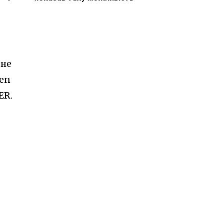
 не
ven
ER.