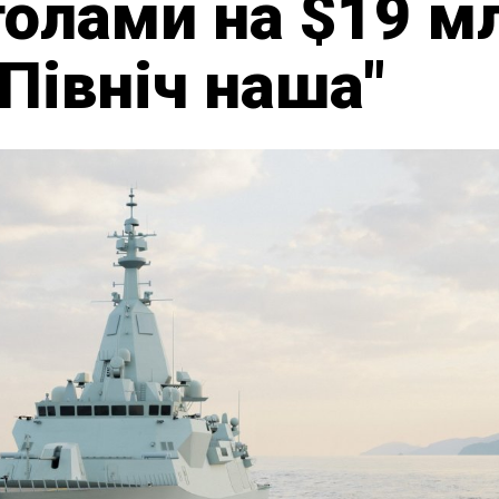
иголами на $19 м
Північ наша"