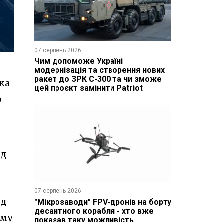
07 серпень 2026
Чим допоможе Україні
модернізація та створення нових
ракет до ЗРК С-300 та чи зможе
ака
цей проєкт замінити Patriot
ю
рд
07 серпень 2026
рд
"Мікрозаводи" FPV-дронів на борту
десантного корабля - хто вже
ому
показав таку можливість