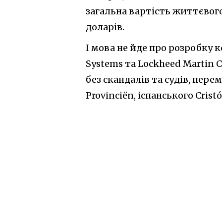
загальна вартість життєвого
доларів.
І мова не йде про розробку к
Systems та Lockheed Martin C
без скандалів та судів, пере
Provinciën, іспанського Cri