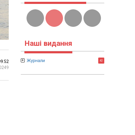
Наші видання
Журнали
09:52
42
0249