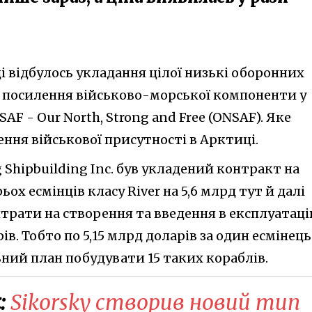
аді відбулось укладання цілої низькі оборонних
 посилення військово-морської компоненти у
F - Our North, Strong and Free (ONSAF). Яке
ння військової присутності в Арктиці.
 Shipbuilding Inc. був укладений контракт на
х есмінців класу River на 5,6 млрд тут й далі
итрати на створення та введення в експлуатац
рів. Тобто по 5,15 млрд доларів за один есмінець
льний план побудувати 15 таких кораблів.
:
Sikorsky створив новий тип