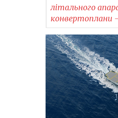
літального апар
конвертоплани - 