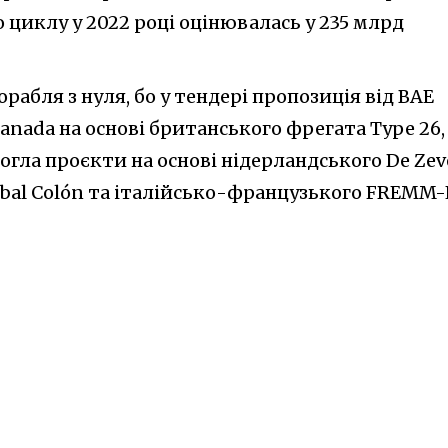
 циклу у 2022 році оцінювалась у 235 млрд
орабля з нуля, бо у тендері пропозиція від BAE
anada на основі британського фрегата Type 26,
могла проєкти на основі нідерландського De Ze
stóbal Colón та італійсько-французького FREMM-