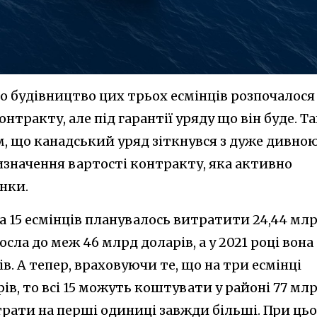
 що будівництво цих трьох есмінців розпочалося
онтракту, але під гарантії уряду що він буде. Т
им, що канадський уряд зіткнувся з дуже дивно
значення вартості контракту, яка активно
нки.
на 15 есмінців планувалось витратити 24,44 мл
росла до меж 46 млрд доларів, а у 2021 році вона
в. А тепер, враховуючи те, що на три есмінці
ів, то всі 15 можуть коштувати у районі 77 мл
трати на перші одиниці завжди більші. При ць