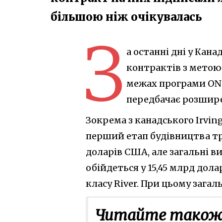
більшою ніж очікувалась
З
а останні дні у Кан
контрактів з метою
межах програми ONSA
передбачає розшире
Зокрема з канадського Irving
перший етап будівництва трьо
доларів США, але загальні в
обійдеться у 15,45 млрд дола
класу River. При цьому зага
Читайте також