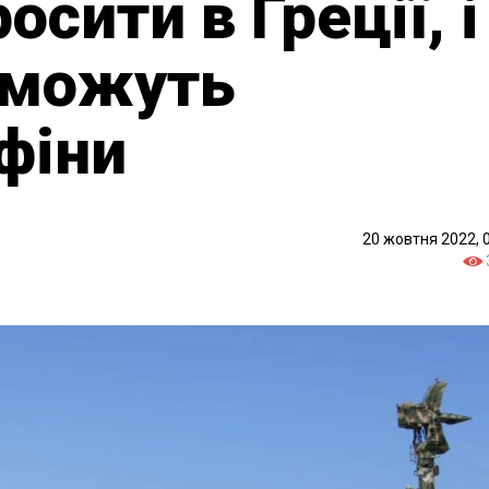
осити в Греції, і
 можуть
фіни
20 жовтня 2022, 