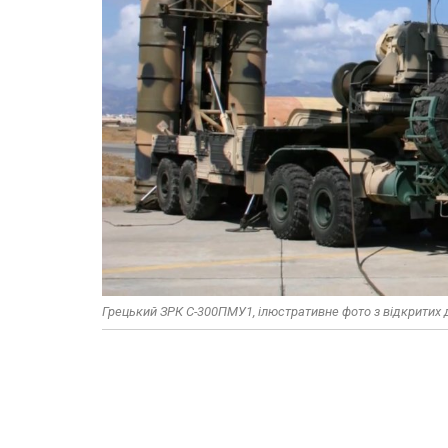
Грецький ЗРК С-300ПМУ1, ілюстративне фото з відкритих