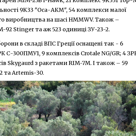
тарей MIM-23B I-Hawk, 21 комплекс 9K331 Тор-
ьності 9K33 "Оса-АКМ", 54 комплекси малої
ого виробництва на шасі HMMWV. Також –
-92 Stinger та аж 523 одиниці ЗУ-23-2.
рони в складі ВПС Греції оснащені так - 6
РК С-300ПМУ1, 9 комплексів Crotale NG/GR; 4 ЗР
ів Skygaurd з ракетами RIM-7M. І також – 59
 та Artemis-30.