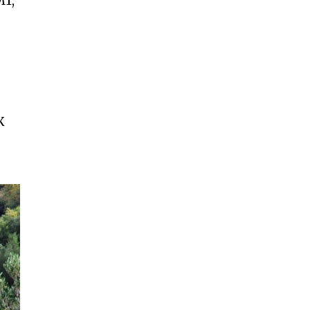
M1,
К