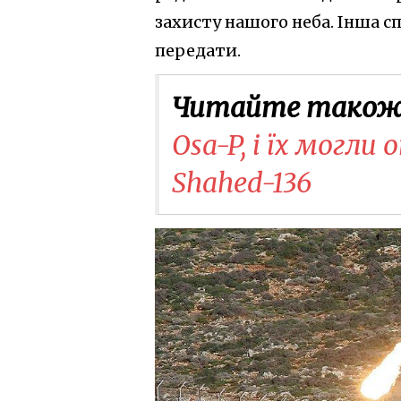
захисту нашого неба. Інша с
передати.
Читайте також
Osa-P, і їх могл
Shahed-136