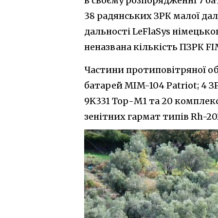
в своєму розпорядженні 7 ба
38 радянських ЗРК малої дал
дальності LeFlaSys німецьк
неназвана кількість ПЗРК FIM
Частини протиповітряної обо
батарей MIM-104 Patriot; 4 З
9K331 Тор-М1 та 20 комплекс
зенітних гармат типів Rh-202