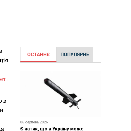
м
ОСТАННЄ
ПОПУЛЯРНЕ
ція
ет.
о в
ли
06 серпень 2026
ля
Є натяк, що в Україну може