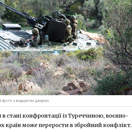
не фото з відкритих джерел
 в стані конфронтації із Туреччиною, воєнно-
х країн може перерости в збройний конфлікт.