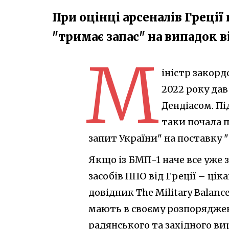
При оцінці арсеналів Греції
"тримає запас" на випадок 
М
іністр закор
2022 року дав
Дендіасом. Пі
таки почала п
запит України" на поставку 
Якщо із БМП-1 наче все уже
засобів ППО від Греції – цік
довідник The Military Balanc
мають в своєму розпорядженн
радянського та західного в