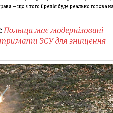
права – що з того Греція буде реально готова н
:
Польща має модернізовані
и отримати ЗСУ для знищення