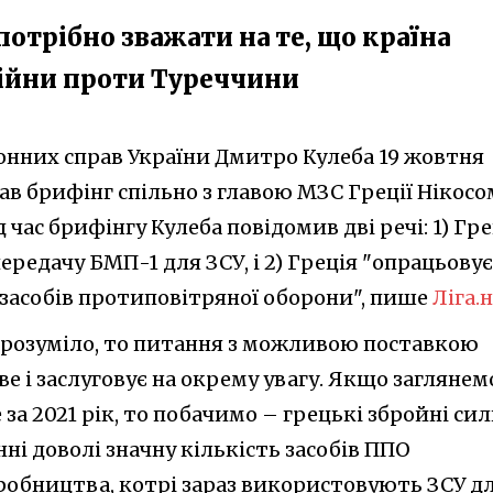
 потрібно зважати на те, що країна
війни проти Туреччини
донних справ України Дмитро Кулеба 19 жовтня
ав брифінг спільно з главою МЗС Греції Нікосо
д час брифінгу Кулеба повідомив дві речі: 1) Гре
ередачу БМП-1 для ЗСУ, і 2) Греція "опрацьовує
"засобів протиповітряної оборони", пише
Ліга.н
 зрозуміло, то питання з можливою поставкою
аве і заслуговує на окрему увагу. Якщо заглянем
e за 2021 рік, то побачимо – грецькі збройні си
і доволі значну кількість засобів ППО
иробництва, котрі зараз використовують ЗСУ д