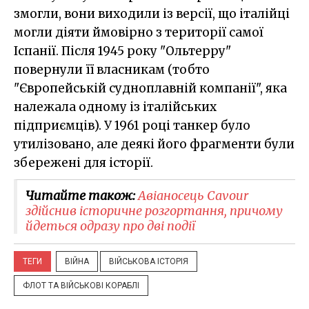
змогли, вони виходили із версії, що італійці
могли діяти ймовірно з території самої
Іспанії. Після 1945 року "Ольтерру"
повернули її власникам (тобто
"Європейській судноплавній компанії", яка
належала одному із італійських
підприємців). У 1961 році танкер було
утилізовано, але деякі його фрагменти були
збережені для історії.
Читайте також:
Авіаносець Cavour
здійснив історичне розгортання, причому
йдеться одразу про дві події
ТЕГИ
ВІЙНА
ВІЙСЬКОВА ІСТОРІЯ
ФЛОТ ТА ВІЙСЬКОВІ КОРАБЛІ