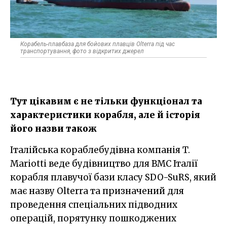
Корабель-плавбаза для бойових плавців Olterra під час
транспортування, фото з відкритих джерел
Тут цікавим є не тільки функціонал та
характеристики корабля, але й історія
його назви також
Італійська кораблебудівна компанія T.
Mariotti веде будівництво для ВМС Італії
корабля плавучої бази класу SDO-SuRS, який
має назву Olterra та призначений для
проведення спеціальних підводних
операцій, порятунку пошкоджених