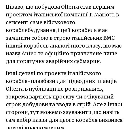
Цікаво, що побудова Olterra став першим
проектом італійської компанії T. Mariotti в
сегменті саме військового
кораблебудування, і цей корабель має
замінити собою в строю італійських ВМС
інший корабель аналогічного класу, що має
назву Anteo та офіційно призначене лише
для порятунку аварійних субмарин.
Інші деталі по проекту італійського
корабля-плавбази для підводних плавців
Olterra в публікації не розкривались,
зокрема вартість проекту чи очікуваний
строк добудови та вводу в стрій. Але з іншої
сторони, тут можемо зауважити, що навіть
сам вибір назви для цього корабля виявився
доволі красномовним.