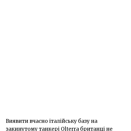
Виявити вчасно італійську базу на
закинутому танкері Olterra британці не