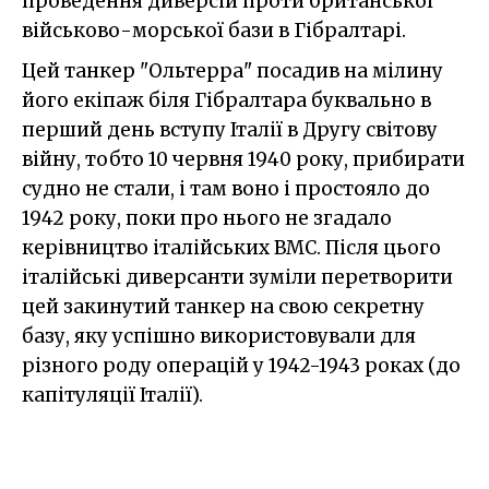
проведення диверсій проти британської
військово-морської бази в Гібралтарі.
Цей танкер "Ольтерра" посадив на мілину
його екіпаж біля Гібралтара буквально в
перший день вступу Італії в Другу світову
війну, тобто 10 червня 1940 року, прибирати
судно не стали, і там воно і простояло до
1942 року, поки про нього не згадало
керівництво італійських ВМС. Після цього
італійські диверсанти зуміли перетворити
цей закинутий танкер на свою секретну
базу, яку успішно використовували для
різного роду операцій у 1942-1943 роках (до
капітуляції Італії).