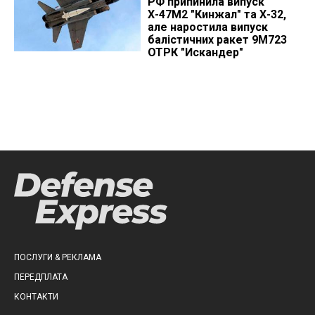
РФ припинила випуск
Х-47М2 "Кинжал" та Х-32,
але наростила випуск
балістичних ракет 9М723
ОТРК "Искандер"
ПОСЛУГИ & РЕКЛАМА
ПЕРЕДПЛАТА
КОНТАКТИ